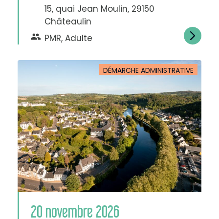
e
15, quai Jean Moulin, 29150
t
e
x
Châteaulin
t
e
PMR, Adulte
DÉMARCHE ADMINISTRATIVE
20 novembre 2026