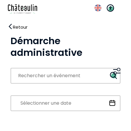
Retour
Réglages d’accessibili
Démarche
administrative
recherche
Rechercher
date évènement
Date