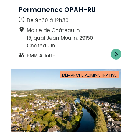
Permanence OPAH-RU
De 9h30 à 12h30
Mairie de Châteaulin
15, quai Jean Moulin, 29150
Châteaulin
PMR, Adulte
DÉMARCHE ADMINISTRATIVE
D
i
m
i
n
u
e
r
l
e
t
e
x
t
e