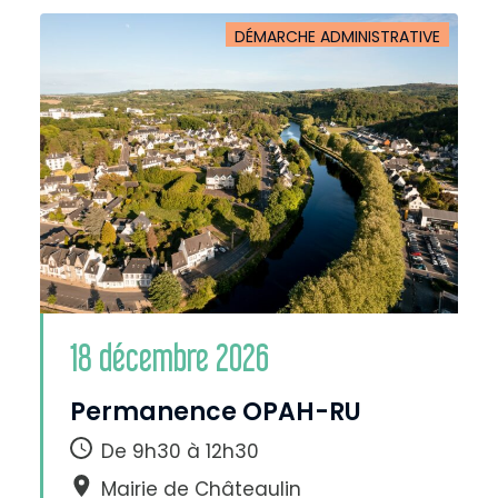
DÉMARCHE ADMINISTRATIVE
18 décembre 2026
A
Permanence OPAH-RU
u
g
m
e
De 9h30 à 12h30
n
t
e
r
Mairie de Châteaulin
l