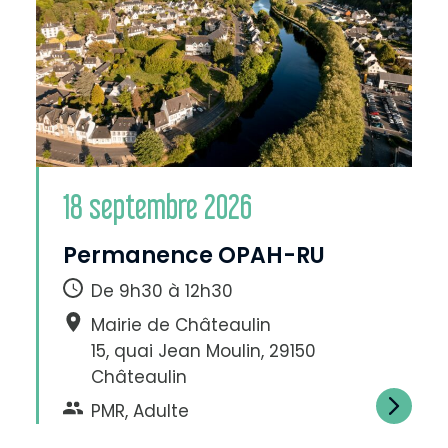
H
a
u
18 septembre 2026
t
c
o
n
t
Permanence OPAH-RU
r
a
s
t
De 9h30 à 12h30
e
Mairie de Châteaulin
15, quai Jean Moulin, 29150
Châteaulin
PMR, Adulte