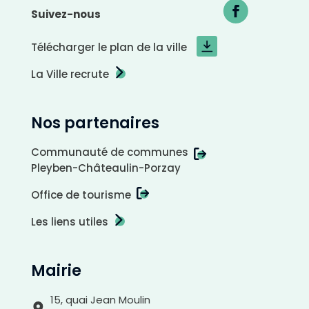
Suivez-nous
Télécharger le plan de la ville
La Ville recrute
Nos partenaires
Communauté de communes
Pleyben-Châteaulin-Porzay
Office de tourisme
Les liens utiles
A
r
r
Mairie
i
è
r
e
-
15, quai Jean Moulin
p