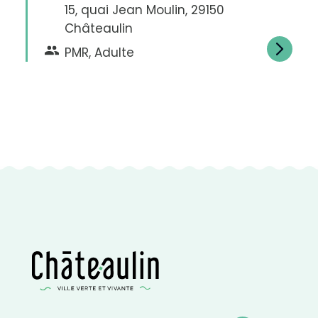
15, quai Jean Moulin, 29150
C
Châteaulin
o
n
t
PMR, Adulte
r
a
s
t
e
n
é
g
a
t
i
f