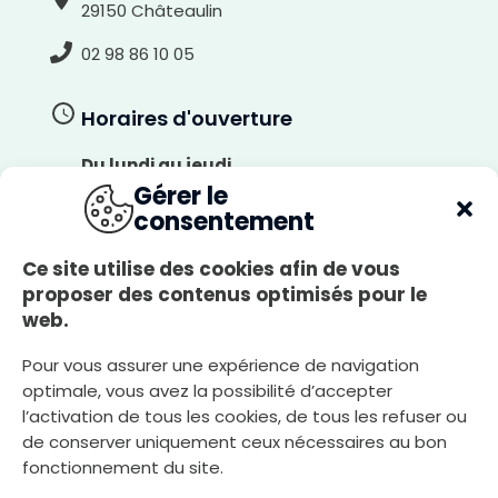
l
29150 Châteaulin
a
n
c
l
02 98 86 10 05
a
i
r
Horaires d'ouverture
Du lundi au jeudi
8h30-12h00, 13h30-17h30
Gérer le
consentement
Le vendredi
8h30-12h00, 13h30-17h00
Ce site utilise des cookies afin de vous
Le samedi
proposer des contenus optimisés pour le
8h30-12h00
web.
Pour vous assurer une expérience de navigation
Nous écrire
optimale, vous avez la possibilité d’accepter
l’activation de tous les cookies, de tous les refuser ou
de conserver uniquement ceux nécessaires au bon
fonctionnement du site.