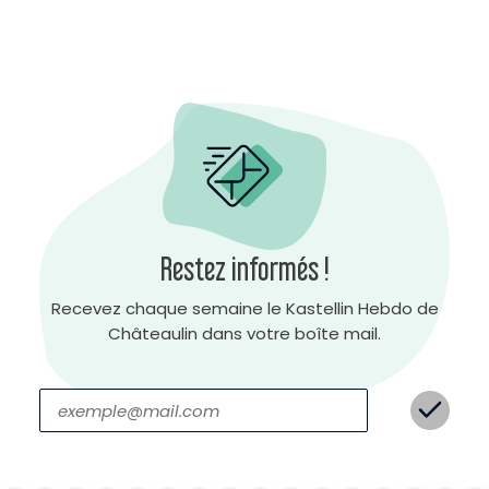
Restez informés !
Recevez chaque semaine le Kastellin Hebdo de
Châteaulin dans votre boîte mail.
A
r
r
i
è
r
e
-