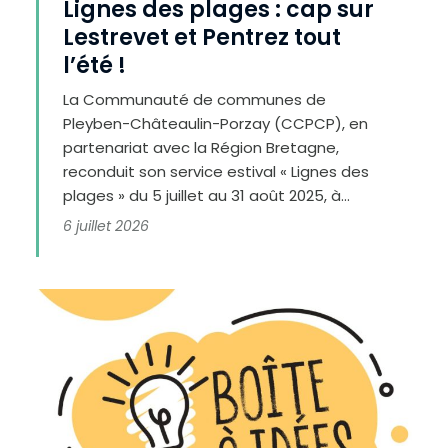
Lignes des plages : cap sur
Lestrevet et Pentrez tout
l’été !
La Communauté de communes de
Pleyben-Châteaulin-Porzay (CCPCP), en
partenariat avec la Région Bretagne,
reconduit son service estival « Lignes des
plages » du 5 juillet au 31 août 2025, à...
6 juillet 2026
D
i
m
i
n
u