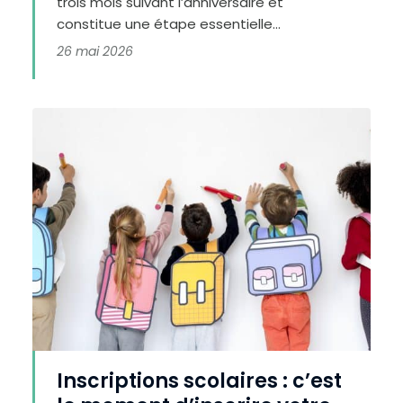
trois mois suivant l’anniversaire et
t
e
constitue une étape essentielle...
n
é
g
26 mai 2026
a
t
i
f
Inscriptions scolaires : c’est