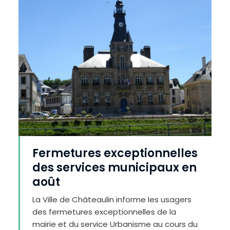
e
r
l
e
t
e
x
t
e
Fermetures exceptionnelles
des services municipaux en
août
La Ville de Châteaulin informe les usagers
des fermetures exceptionnelles de la
mairie et du service Urbanisme au cours du