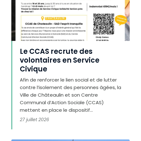
Le CCAS recrute des
volontaires en Service
Civique
Afin de renforcer le lien social et de lutter
contre l’isolement des personnes âgées, la
Ville de Châteaulin et son Centre
Communal d’Action Sociale (CCAS)
mettent en place le dispositif...
27 juillet 2026
A
u
g
m
e
n
t