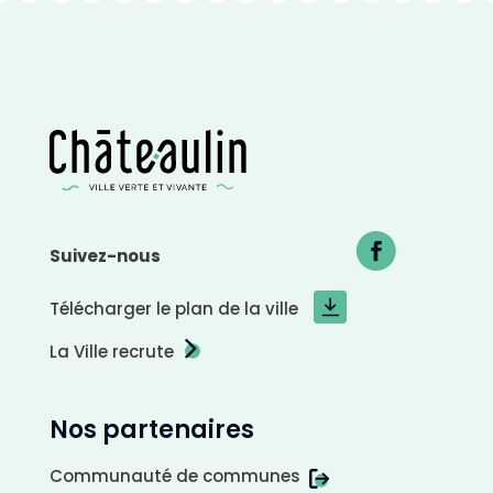
p
l
a
n
c
l
a
i
r
Suivez-nous
Télécharger le plan de la ville
La Ville recrute
Nos partenaires
Communauté de communes