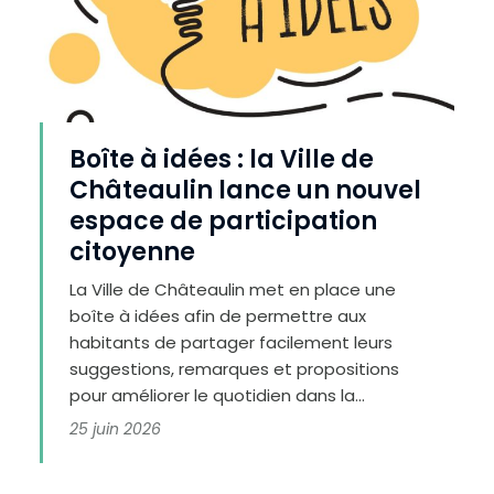
e
r
l
e
t
e
x
t
e
Boîte à idées : la Ville de
Châteaulin lance un nouvel
espace de participation
citoyenne
La Ville de Châteaulin met en place une
boîte à idées afin de permettre aux
habitants de partager facilement leurs
suggestions, remarques et propositions
pour améliorer le quotidien dans la...
25 juin 2026