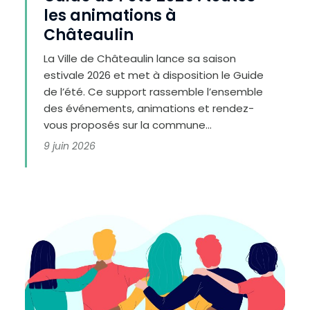
c
les animations à
o
n
t
Châteaulin
r
a
s
t
La Ville de Châteaulin lance sa saison
e
estivale 2026 et met à disposition le Guide
de l’été. Ce support rassemble l’ensemble
des événements, animations et rendez-
vous proposés sur la commune...
9 juin 2026