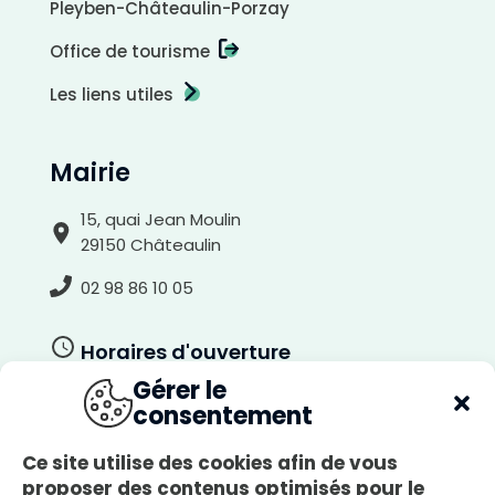
Pleyben-Châteaulin-Porzay
Office de tourisme
Les liens utiles
Mairie
15, quai Jean Moulin
29150 Châteaulin
02 98 86 10 05
Horaires d'ouverture
Gérer le
Du lundi au jeudi
consentement
8h30-12h00, 13h30-17h30
Le vendredi
Ce site utilise des cookies afin de vous
8h30-12h00, 13h30-17h00
proposer des contenus optimisés pour le