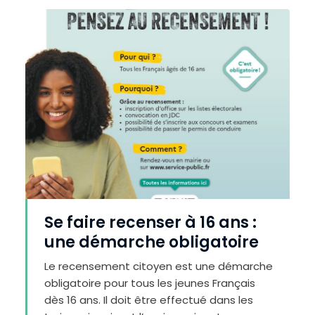
Se faire recenser à 16 ans :
une démarche obligatoire
Le recensement citoyen est une démarche
C
o
obligatoire pour tous les jeunes Français
n
t
dès 16 ans. Il doit être effectué dans les
r
a
s