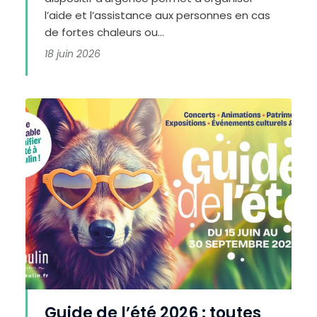
l’aide et l’assistance aux personnes en cas
de fortes chaleurs ou...
18 juin 2026
H
a
u
Guide de l’été 2026 : toutes
t