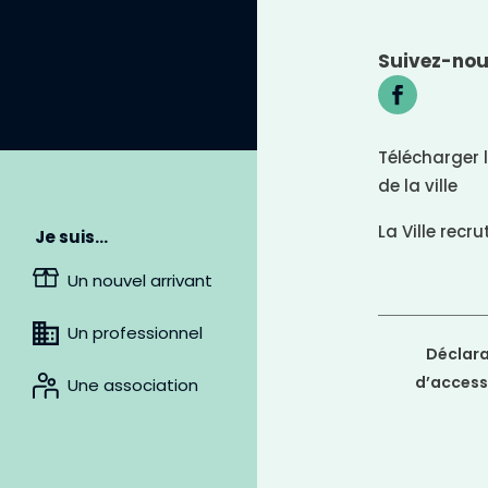
n
é
g
a
Suivez-no
A
t
r
i
r
f
i
è
Télécharger 
r
e
de la ville
-
p
l
La Ville recru
Je suis…
a
n
Un nouvel arrivant
c
l
a
L
Un professionnel
i
i
r
Déclara
e
d’accessi
n
Une association
s
s
o
u
l