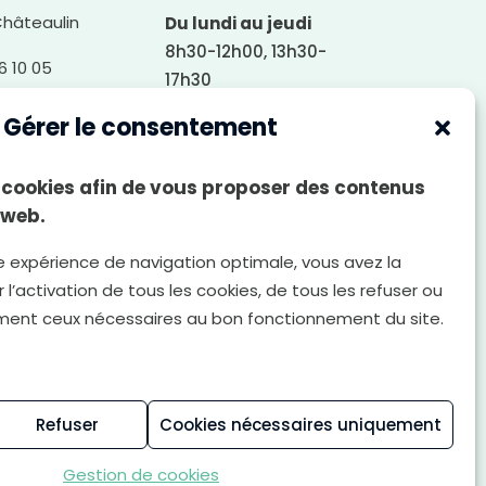
Châteaulin
Du lundi au jeudi
8h30-12h00, 13h30-
6 10 05
17h30
Le vendredi
Gérer le consentement
rire
8h30-12h00, 13h30-
17h00
es cookies afin de vous proposer des contenus
Le samedi
 web.
8h30-12h00
e expérience de navigation optimale, vous avez la
 l’activation de tous les cookies, de tous les refuser ou
ment ceux nécessaires au bon fonctionnement du site.
Politique de
Gestion des cookies
confidentialité
Refuser
Cookies nécessaires uniquement
Gestion de cookies