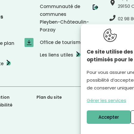
29150 
Communauté de
communes
us
02 98 8
Pleyben-Châteaulin-
Porzay
Nous éc
Office de tourisme
le plan
Ce site utilise d
Les liens utiles
optimisés pour le
te
Pour vous assurer un
possibilité d’accepter
de conserver unique
tion
Plan du site
Mentions légales
Gérer les services
bilité
Accepter