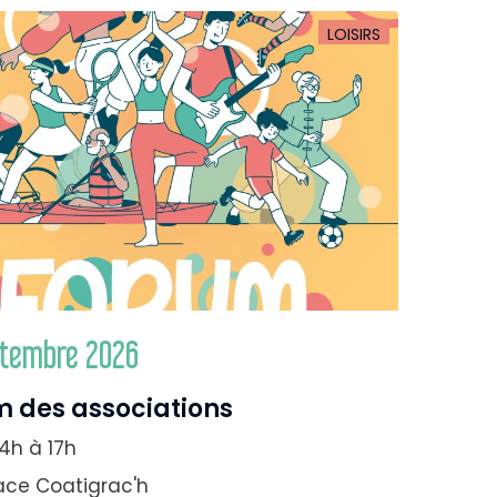
LOISIRS
ptembre 2026
 des associations
4h à 17h
ace Coatigrac'h