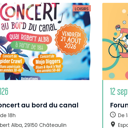
LOISIRS
026
12 se
oncert au bord du canal
Forum
 de 18h
De 1
bert Alba, 29150 Châteaulin
Esp