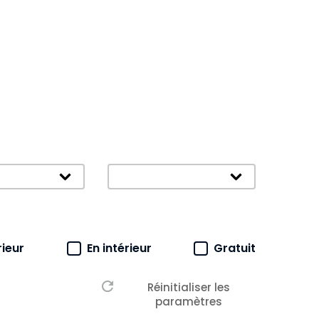
ques évènement
Public évènements
nez le contenu
Sélectionnez le contenu
nement
rieur
En intérieur
Gratuit
Réinitialiser les
paramètres