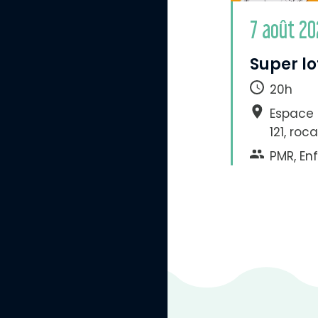
é
g
7 août 20
a
t
i
Super lo
f
20h
Espace 
121, roc
PMR, Enf
A
r
r
i
è
r
e
-
p
l
a