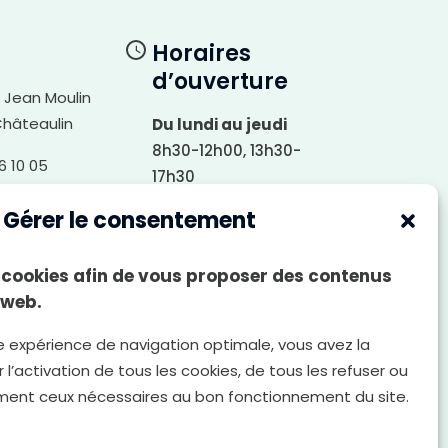
Horaires
d’ouverture
i Jean Moulin
Châteaulin
Du lundi au jeudi
8h30-12h00, 13h30-
6 10 05
17h30
Le vendredi
Gérer le consentement
écrire
8h30-12h00, 13h30-
17h00
es cookies afin de vous proposer des contenus
Le samedi
 web.
8h30-12h00
e expérience de navigation optimale, vous avez la
 l’activation de tous les cookies, de tous les refuser ou
ment ceux nécessaires au bon fonctionnement du site.
Politique de
Gestion des cookies