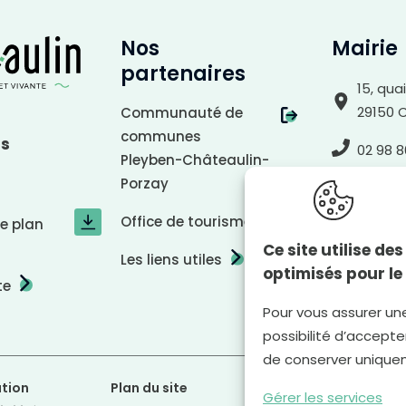
Nos
Mairie
partenaires
15, qua
29150 
Communauté de
communes
us
02 98 8
Pleyben-Châteaulin-
Porzay
Nous 
Office de tourisme
le plan
Ce site utilise d
Les liens utiles
optimisés pour le
te
Pour vous assurer un
possibilité d’accepter
de conserver unique
tion
Plan du site
Mentions légales
Gérer les services