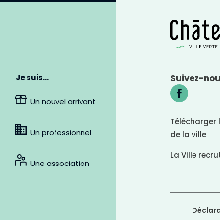
n
c
l
a
i
r
Suivez-no
Je suis…
Un nouvel arrivant
Télécharger 
Un professionnel
de la ville
La Ville recru
L
Une association
i
e
n
s
s
o
Déclara
u