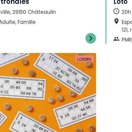
atronales
Loto
ville, 29150 Châteaulin
20h
Adulte, Famille
Esp
121,
PMR,
LOISIRS