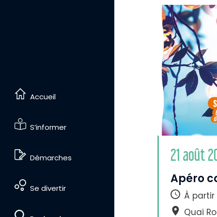
e
t
e
x
t
e
Accueil
S’informer
21 août 2
D
Démarches
i
m
i
Apéro c
n
Se divertir
u
À partir
e
r
Quai Ro
l