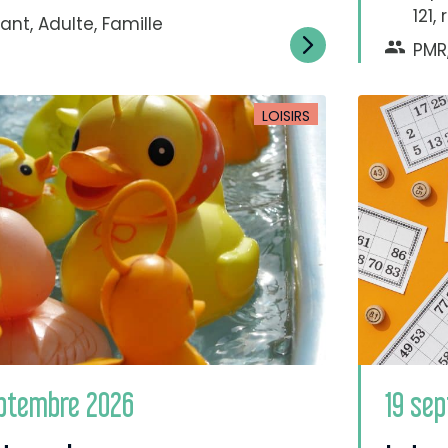
121,
ant, Adulte, Famille
PMR,
LOISIRS
eptembre 2026
19 se