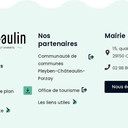
ccessibilité
Nos
Mairie
partenaires
15, qua
29150 
Communauté de
communes
us
02 98 8
Pleyben-Châteaulin-
Porzay
Nous éc
Office de tourisme
le plan
Les liens utiles
te