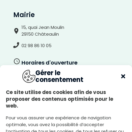
è
r
e
-
Mairie
p
l
a
n
c
15, quai Jean Moulin
l
a
29150 Châteaulin
i
r
02 98 86 10 05
Horaires d'ouverture
Gérer le
Du lundi au jeudi
consentement
8h30-12h00, 13h30-17h30
Le vendredi
Ce site utilise des cookies afin de vous
8h30-12h00, 13h30-17h00
proposer des contenus optimisés pour le
web.
Le samedi
8h30-12h00
Pour vous assurer une expérience de navigation
optimale, vous avez la possibilité d’accepter
l’activation de tous les cookies, de tous les refuser ou
Nous écrire