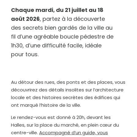
Chaque mardi, du 21 juillet au 18
août 2026
, partez à la découverte
des secrets bien gardés de la ville au
fil d’une agréable boucle pédestre de
1h30, d’une difficulté facile, idéale
pour tous.
A
u
g
m
e
n
Au détour des rues, des ponts et des places, vous
t
e
découvrirez des détails insolites sur l’architecture
r
l
e
locale et des histoires secrètes des édifices qui
t
e
ont marqué l’histoire de la ville.
x
t
e
Le rendez-vous est donné à 20h, devant les
Halles, sur la place du marché, en plein cœur du
centre-ville.
Accompagné d’un guide, vous