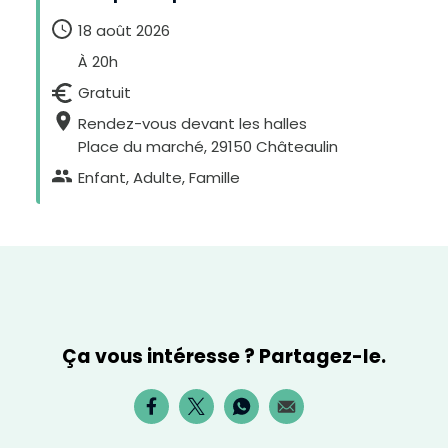
18 août 2026
À 20h
Gratuit
Rendez-vous devant les halles
Place du marché, 29150 Châteaulin
Enfant, Adulte, Famille
H
Ça vous intéresse ? Partagez-le.
a
u
t
c
o
n
t
r
a
s