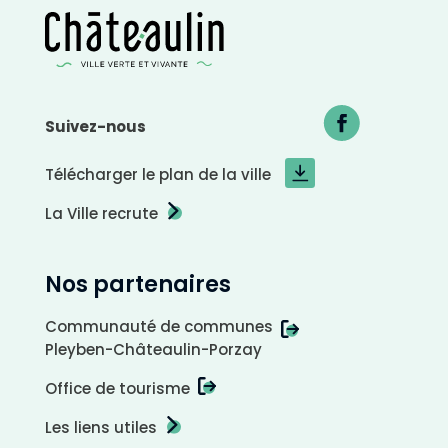
Suivez-nous
Télécharger le plan de la ville
La Ville recrute
Nos partenaires
Communauté de communes
Pleyben-Châteaulin-Porzay
Office de tourisme
A
r
Les liens utiles
r
i