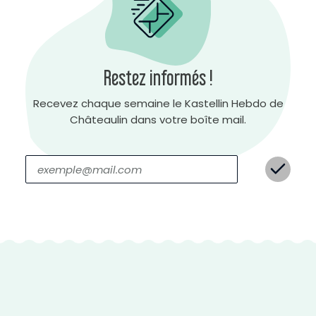
Restez informés !
Recevez chaque semaine le Kastellin Hebdo de
C
o
n
Châteaulin dans votre boîte mail.
t
r
a
s
t
e
n
é
g
a
t
i
f