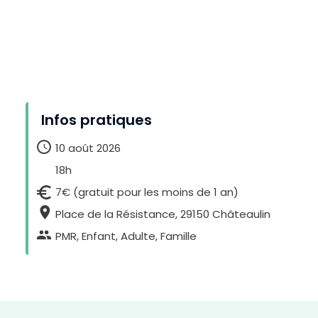
u
e
r
l
e
t
e
x
t
e
Infos pratiques
10 août 2026
18h
7€ (gratuit pour les moins de 1 an)
Place de la Résistance, 29150 Châteaulin
PMR, Enfant, Adulte, Famille