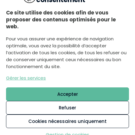
8h30-12h00, 13h30-17h30
Le vendredi
Ce site utilise des cookies afin de vous
8h30-12h00, 13h30-17h00
proposer des contenus optimisés pour le
web.
Le samedi
8h30-12h00
Pour vous assurer une expérience de navigation
optimale, vous avez la possibilité d’accepter
l’activation de tous les cookies, de tous les refuser ou
Nous écrire
de conserver uniquement ceux nécessaires au bon
fonctionnement du site.
Gérer les services
Déclaration d’accessibilité
Plan du site
Accepter
Mentions légales
Politique de confidentialité
Refuser
Gestion des cookies
Cookies nécessaires uniquement
Démarches
Gestion de cookies
L