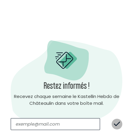
Restez informés !
Recevez chaque semaine le Kastellin Hebdo de
Châteaulin dans votre boîte mail.
C
o
n
t