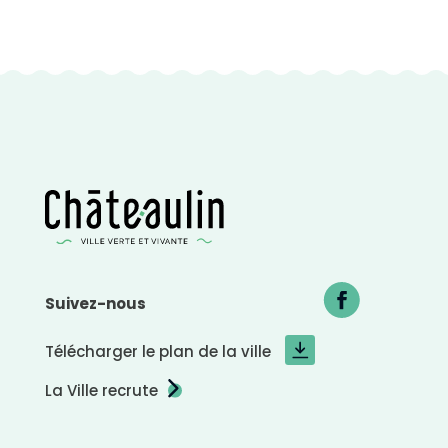
r
a
s
t
e
n
é
g
a
t
i
f
Suivez-nous
Télécharger le plan de la ville
La Ville recrute