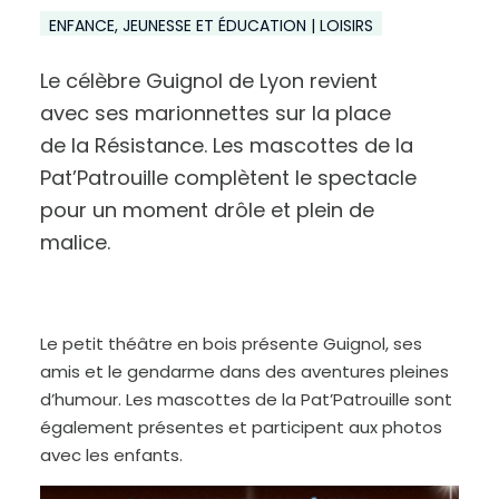
ENFANCE, JEUNESSE ET ÉDUCATION | LOISIRS
Le célèbre Guignol de Lyon revient
avec ses marionnettes sur la place
de la Résistance. Les mascottes de la
Pat’Patrouille complètent le spectacle
A
u
pour un moment drôle et plein de
g
m
e
malice.
n
t
e
r
l
e
t
e
x
Le petit théâtre en bois présente Guignol, ses
t
e
amis et le gendarme dans des aventures pleines
d’humour. Les mascottes de la Pat’Patrouille sont
également présentes et participent aux photos
avec les enfants.