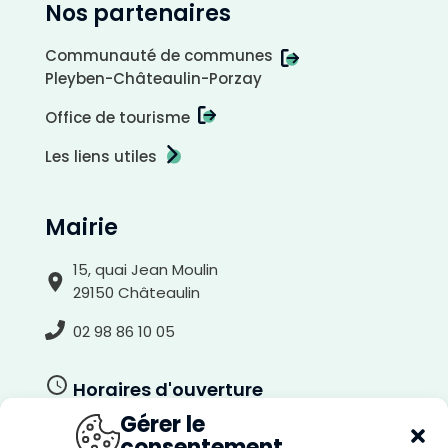
Nos partenaires
Communauté de communes
Pleyben-Châteaulin-Porzay
Office de tourisme
Les liens utiles
A
r
r
i
Mairie
è
r
e
-
p
15, quai Jean Moulin
l
a
29150 Châteaulin
n
c
l
a
02 98 86 10 05
i
r
Horaires d'ouverture
Gérer le
Du lundi au jeudi
consentement