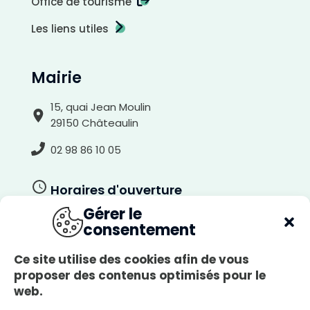
Office de tourisme
Les liens utiles
Mairie
15, quai Jean Moulin
29150 Châteaulin
02 98 86 10 05
Horaires d'ouverture
Gérer le
Du lundi au jeudi
consentement
8h30-12h00, 13h30-17h30
Le vendredi
Ce site utilise des cookies afin de vous
8h30-12h00, 13h30-17h00
proposer des contenus optimisés pour le
web.
A
Le samedi
r
r
8h30-12h00