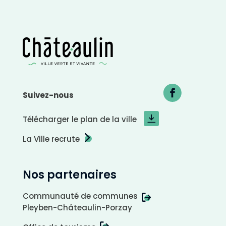
Suivez-nous
Télécharger le plan de la ville
La Ville recrute
C
o
n
t
r
Nos partenaires
a
s
t
e
n
Communauté de communes
é
g
Pleyben-Châteaulin-Porzay
a
t
i
f