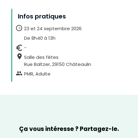
e
x
t
e
Infos pratiques
23 et 24 septembre 2026
De 8h40 à 13h
-
Salle des fêtes
Rue Baltzer, 29150 Châteaulin
PMR, Adulte
Ça vous intéresse ? Partagez-le.