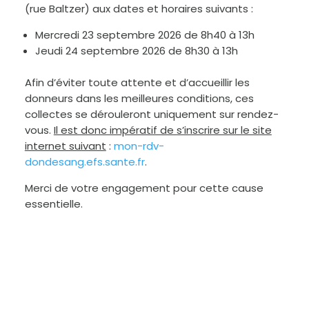
(rue Baltzer) aux dates et horaires suivants :
Mercredi 23 septembre 2026 de 8h40 à 13h
Jeudi 24 septembre 2026 de 8h30 à 13h
Afin d’éviter toute attente et d’accueillir les
donneurs dans les meilleures conditions, ces
collectes se dérouleront uniquement sur rendez-
vous.
Il est donc impératif de s’inscrire sur le site
internet suivant
:
mon-rdv-
dondesang.efs.sante.fr
.
Merci de votre engagement pour cette cause
essentielle.
A
u
g
m
e
n
t
e
r
l
e
t