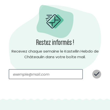
Restez informés !
H
a
Recevez chaque semaine le Kastellin Hebdo de
u
t
c
Châteaulin dans votre boîte mail.
o
n
t
r
a
s
t
e