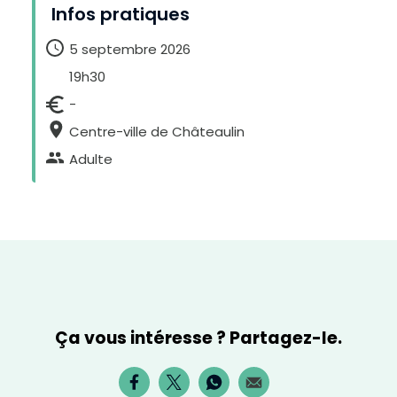
Infos pratiques
5 septembre 2026
19h30
-
Centre-ville de Châteaulin
Adulte
H
a
Ça vous intéresse ? Partagez-le.
u
t
c
o
n
t
r