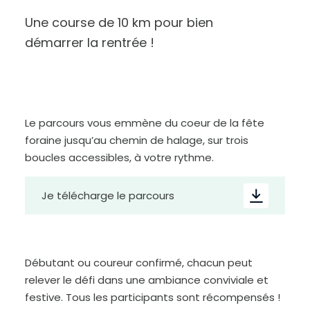
Une course de 10 km pour bien
démarrer la rentrée !
Le parcours vous emmène du coeur de la fête
foraine jusqu’au chemin de halage, sur trois
A
boucles accessibles, à votre rythme.
u
g
m
e
n
t
Je télécharge le parcours
e
r
l
e
t
e
x
t
e
Débutant ou coureur confirmé, chacun peut
relever le défi dans une ambiance conviviale et
festive. Tous les participants sont récompensés !