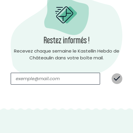
Restez informés !
C
Recevez chaque semaine le Kastellin Hebdo de
o
n
t
Châteaulin dans votre boîte mail.
r
a
s
t
e
n
é
g
a
t
i
f