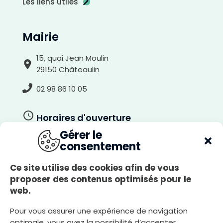
Les liens utiles
r
i
è
r
e
-
p
Mairie
l
a
n
c
l
15, quai Jean Moulin
a
i
29150 Châteaulin
r
02 98 86 10 05
Horaires d'ouverture
Gérer le
Du lundi au jeudi
consentement
8h30-12h00, 13h30-17h30
Le vendredi
Ce site utilise des cookies afin de vous
8h30-12h00, 13h30-17h00
proposer des contenus optimisés pour le
web.
Le samedi
8h30-12h00
Pour vous assurer une expérience de navigation
optimale, vous avez la possibilité d’accepter