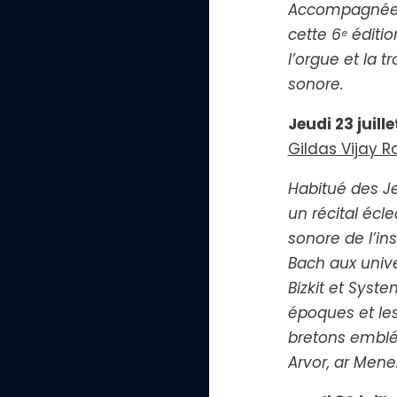
Accompagnée du
n
u
cette 6ᵉ édit
e
r
l’orgue et la t
l
sonore.
e
t
e
Jeudi 23 juille
x
t
Gildas Vijay 
e
Habitué des Je
un récital écl
sonore de l’in
Bach aux unive
Bizkit et Syst
époques et les
bretons emblé
Arvor, ar Mene