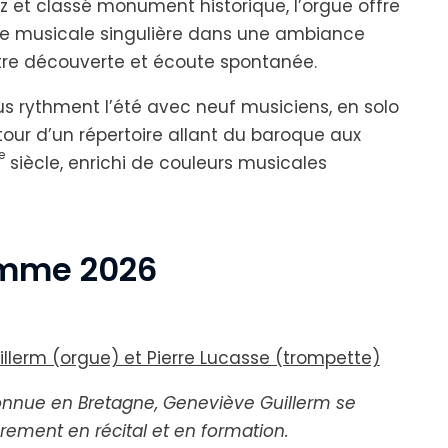
ltz et classé monument historique, l’orgue offre
e musicale singulière dans une ambiance
ntre découverte et écoute spontanée.
us rythment l’été avec neuf musiciens, en solo
our d’un répertoire allant du baroque aux
e
siècle, enrichi de couleurs musicales
mme 2026
t
llerm (orgue) et Pierre Lucasse (trompette)
onnue en Bretagne, Geneviève Guillerm se
èrement en récital et en formation.