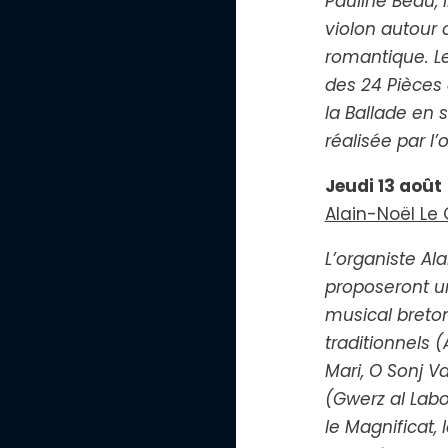
Pauline Beau, 
violon autour 
romantique. L
des
24 Pièces 
la
Ballade en s
réalisée par l’
Jeudi 13 août
Alain-Noël Le 
L’organiste Ala
proposeront u
musical breto
traditionnels (
Mari
,
O Sonj V
(
Gwerz al Lab
le
Magnificat
, 