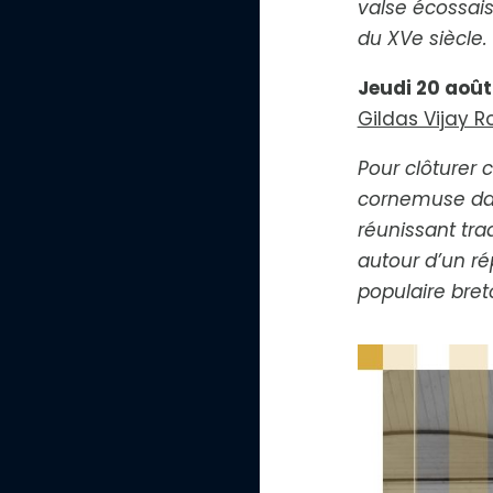
valse écossai
C
o
du XVe siècle.
n
t
Jeudi 20 août
r
a
Gildas Vijay 
s
t
e
Pour clôturer c
n
é
cornemuse dan
g
a
réunissant tra
t
autour d’un r
i
f
populaire bret