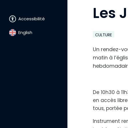
Les 
Accessibilité
English
A
CULTURE
u
g
m
Un rendez-vou
e
n
matin à l’égl
t
hebdomadair
e
r
l
e
t
e
De 10h30 à 11
x
t
en accès libr
e
tous, portée 
Instrument rem