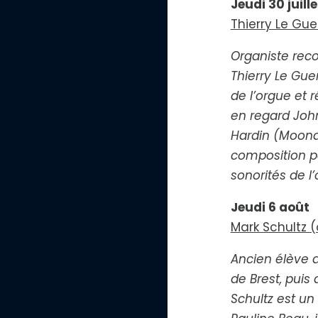
Jeudi 30 juille
Thierry Le Gue
Organiste reco
Thierry Le Gue
de l’orgue et
en regard John 
Hardin (Moond
composition p
sonorités de l
H
a
u
Jeudi 6 août
t
c
Mark Schultz (
o
n
t
Ancien élève d
r
a
de Brest, pui
s
Schultz est un
t
e