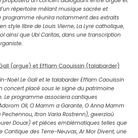
il proposera un concert dialoguant entre orgue et
d’un répertoire mêlant musique sacrée et
e programme réunira notamment des extraits
en style libre
de Louis Vierne,
La Lyre catholique
,
ol
ainsi que
Ubi Caritas
, dans une transcription
organiste.
Gall (orgue) et Efflam Caouissin (talabarder)
in-Noël Le Gall et le talabarder Efflam Caouissin
n concert placé sous le signe du patrimoine
n. Le programme associera cantiques
Adorom Oll
,
O Mamm a Garante
,
O Anna Mamm
a Pechennou
,
Itron Varia Rostrenn
), gwerzioù
ourer Douar
) et pièces emblématiques telles que
le
Cantique des Terre-Neuvas
,
Ar Mor Divent
, une