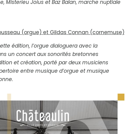
se,
Misterieu Joius
et
Baz Balan
, marche nuptiale
Rousseau (orgue) et Gildas Connan (cornemuse)
ette édition, l’orgue dialoguera avec la
s un concert aux sonorités bretonnes
dition et création, porté par deux musiciens
épertoire entre musique d’orgue et musique
onne.