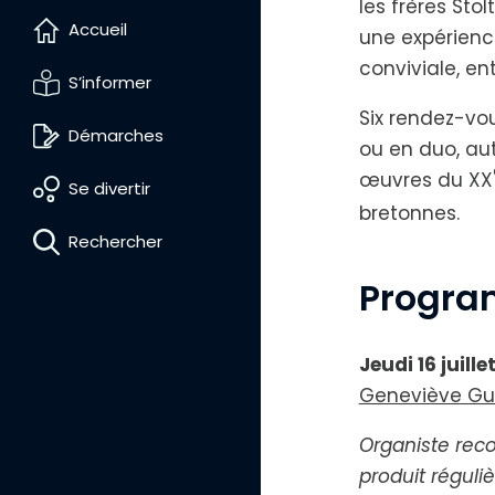
les frères Sto
Accueil
une expérienc
conviviale, e
S’informer
Six rendez-vo
Démarches
ou en duo, aut
œuvres du XX
Se divertir
bretonnes.
Rechercher
Progra
Jeudi 16 juille
Geneviève Gui
D
Organiste rec
i
produit réguli
m
i