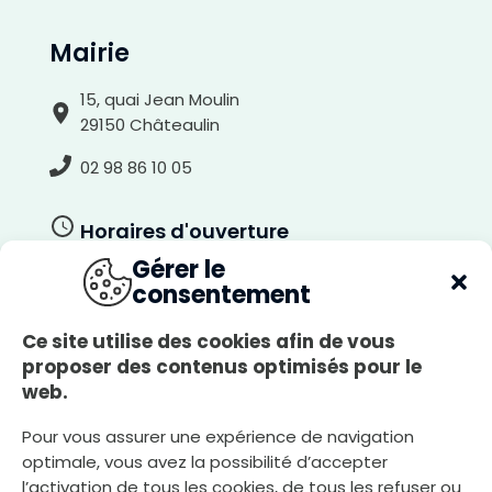
A
Mairie
r
r
i
è
r
15, quai Jean Moulin
e
-
29150 Châteaulin
p
l
a
n
02 98 86 10 05
c
l
a
i
r
Horaires d'ouverture
Gérer le
Du lundi au jeudi
consentement
8h30-12h00, 13h30-17h30
Le vendredi
Ce site utilise des cookies afin de vous
8h30-12h00, 13h30-17h00
proposer des contenus optimisés pour le
web.
Le samedi
8h30-12h00
Pour vous assurer une expérience de navigation
optimale, vous avez la possibilité d’accepter
l’activation de tous les cookies, de tous les refuser ou
Nous écrire