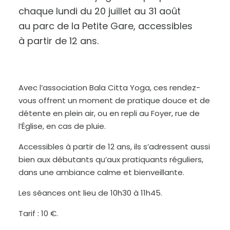
chaque lundi du 20 juillet au 31 août
au parc de la Petite Gare, accessibles
à partir de 12 ans.
A
u
g
m
Avec l’association Bala Citta Yoga, ces rendez-
e
n
vous offrent un moment de pratique douce et de
t
e
r
détente en plein air, ou en repli au Foyer, rue de
l
e
l’Église, en cas de pluie.
t
e
x
t
Accessibles à partir de 12 ans, ils s’adressent aussi
e
bien aux débutants qu’aux pratiquants réguliers,
dans une ambiance calme et bienveillante.
Les séances ont lieu de 10h30 à 11h45.
Tarif : 10 €.