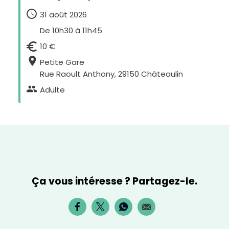
e
x
31 août 2026
t
e
De 10h30 à 11h45
10 €
Petite Gare
Rue Raoult Anthony, 29150 Châteaulin
Adulte
Ça vous intéresse ? Partagez-le.