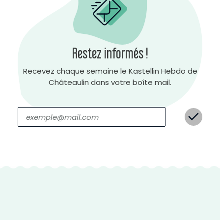
Restez informés !
Recevez chaque semaine le Kastellin Hebdo de
Châteaulin dans votre boîte mail.
C
o
n
t
r
a
s
t
e
n
é
g
a
t
i
f