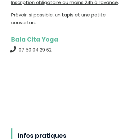
Inscription obligatoire au moins 24h à l’avance
.
Prévoir, si possible, un tapis et une petite
couverture.
Bala Cita Yoga
07 50 04 29 62
D
i
m
i
n
u
e
r
l
Infos pratiques
e
t