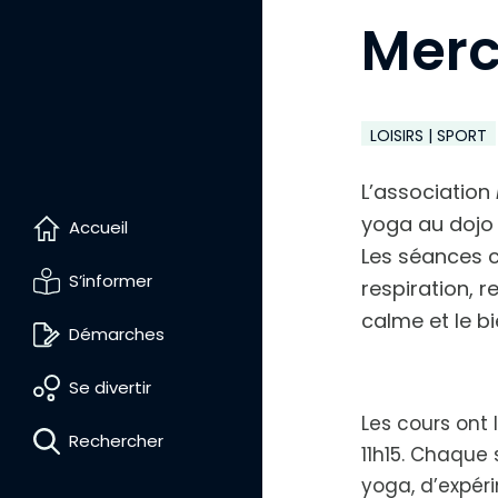
l
Merc
e
t
e
x
t
e
LOISIRS | SPORT
L’association
yoga au dojo 
Accueil
Les séances 
S’informer
respiration, r
calme et le bi
Démarches
D
Se divertir
i
m
Les cours ont l
i
Rechercher
n
11h15. Chaque
u
e
yoga, d’expéri