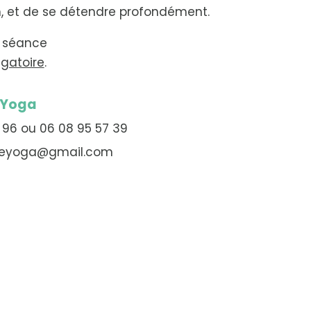
, et de se détendre profondément.
ar séance
igatoire
.
 Yoga
 96 ou 06 08 95 57 39
eyoga@gmail.com