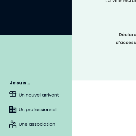
La Ville recru
-
p
l
a
n
c
l
a
Déclara
i
d’accessi
r
Je suis…
Un nouvel arrivant
Un professionnel
L
Une association
i
e
n