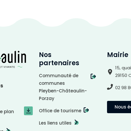
Nos
Mairie
partenaires
15, qua
29150 
Communauté de
communes
us
02 98 8
Pleyben-Châteaulin-
Porzay
Nous éc
Office de tourisme
le plan
Les liens utiles