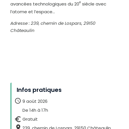
e
D
avancées technologiques du 20
siècle avec
i
m
l’atome et l’espace…
i
n
u
e
Adresse : 239, chemin de Lospars, 29150
r
l
e
Châteaulin
t
e
x
t
e
Infos pratiques
9 août 2026
De 14h à 17h
Gratuit
239, chemin de Lospars, 29150 Châteaulin