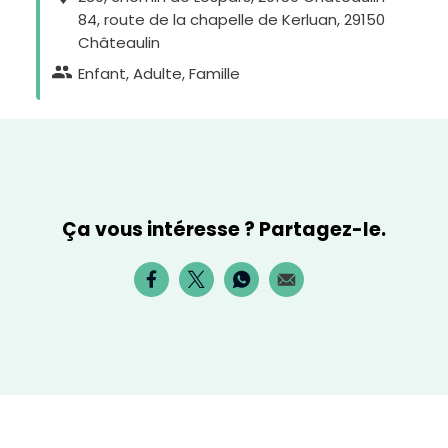
84, route de la chapelle de Kerluan, 29150
Châteaulin
Enfant, Adulte, Famille
Ça vous intéresse ? Partagez-le.
H
a
u
t
c
o
n
t
r
a
s
t
e