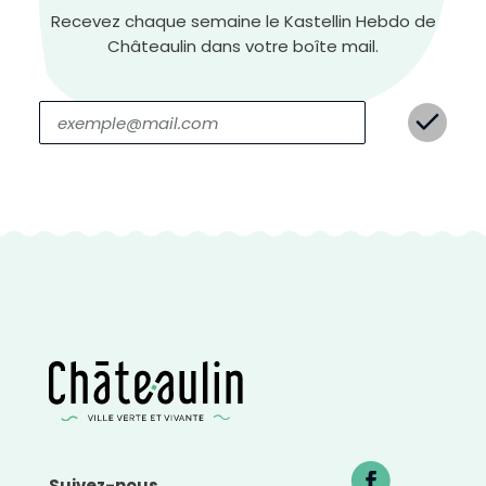
Recevez chaque semaine le Kastellin Hebdo de
Châteaulin dans votre boîte mail.
C
o
n
t
r
a
s
t
e
n
é
g
a
t
i
f
Suivez-nous