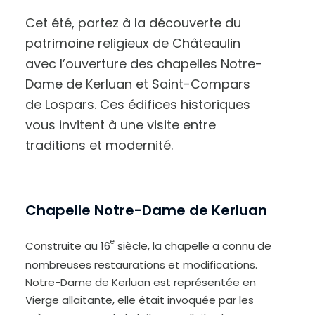
Cet été, partez à la découverte du
patrimoine religieux de Châteaulin
avec l’ouverture des chapelles Notre-
Dame de Kerluan et Saint-Compars
de Lospars. Ces édifices historiques
vous invitent à une visite entre
A
u
traditions et modernité.
g
m
e
n
t
e
r
l
e
Chapelle Notre-Dame de Kerluan
t
e
x
t
e
e
Construite au 16
siècle, la chapelle a connu de
nombreuses restaurations et modifications.
Notre-Dame de Kerluan est représentée en
Vierge allaitante, elle était invoquée par les