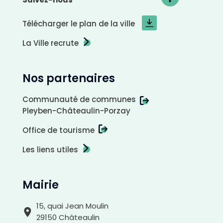
Télécharger le plan de la ville
La Ville recrute
Nos partenaires
Communauté de communes
Pleyben-Châteaulin-Porzay
Office de tourisme
Les liens utiles
A
r
r
i
è
r
Mairie
e
-
p
l
a
15, quai Jean Moulin
n
c
29150 Châteaulin
l
a