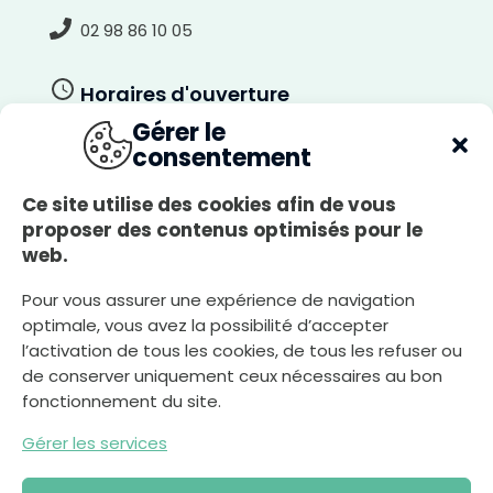
i
r
02 98 86 10 05
Horaires d'ouverture
Gérer le
Du lundi au jeudi
consentement
8h30-12h00, 13h30-17h30
Le vendredi
Ce site utilise des cookies afin de vous
8h30-12h00, 13h30-17h00
proposer des contenus optimisés pour le
web.
Le samedi
8h30-12h00
Pour vous assurer une expérience de navigation
optimale, vous avez la possibilité d’accepter
l’activation de tous les cookies, de tous les refuser ou
Nous écrire
de conserver uniquement ceux nécessaires au bon
fonctionnement du site.
Gérer les services
Déclaration d’accessibilité
Plan du site