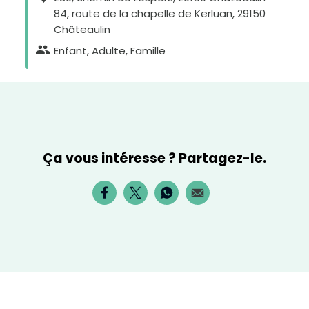
84, route de la chapelle de Kerluan, 29150
Châteaulin
Enfant, Adulte, Famille
Ça vous intéresse ? Partagez-le.
H
a
u
t
c
o
n
t
r
a
s
t
e