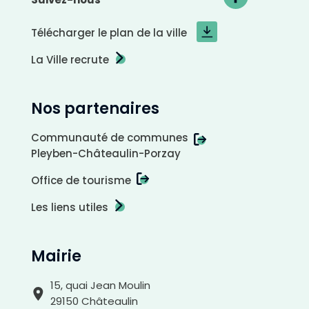
Télécharger le plan de la ville
La Ville recrute
Nos partenaires
Communauté de communes
Pleyben-Châteaulin-Porzay
Office de tourisme
Les liens utiles
A
r
r
i
è
r
Mairie
e
-
p
l
a
15, quai Jean Moulin
n
c
29150 Châteaulin
l
a