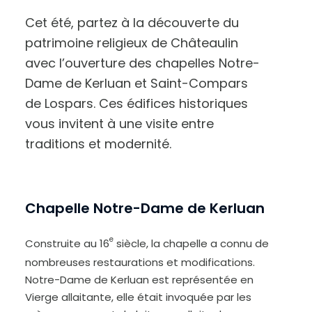
Cet été, partez à la découverte du
patrimoine religieux de Châteaulin
avec l’ouverture des chapelles Notre-
Dame de Kerluan et Saint-Compars
de Lospars. Ces édifices historiques
vous invitent à une visite entre
A
u
traditions et modernité.
g
m
e
n
t
e
r
l
e
Chapelle Notre-Dame de Kerluan
t
e
x
t
e
e
Construite au 16
siècle, la chapelle a connu de
nombreuses restaurations et modifications.
Notre-Dame de Kerluan est représentée en
Vierge allaitante, elle était invoquée par les