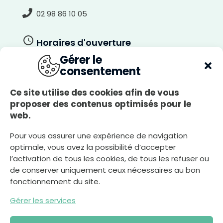
i
r
02 98 86 10 05
Horaires d'ouverture
Gérer le
Du lundi au jeudi
consentement
8h30-12h00, 13h30-17h30
Le vendredi
Ce site utilise des cookies afin de vous
8h30-12h00, 13h30-17h00
proposer des contenus optimisés pour le
web.
Le samedi
8h30-12h00
Pour vous assurer une expérience de navigation
optimale, vous avez la possibilité d’accepter
l’activation de tous les cookies, de tous les refuser ou
Nous écrire
de conserver uniquement ceux nécessaires au bon
fonctionnement du site.
Gérer les services
Déclaration d’accessibilité
Plan du site