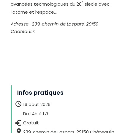
e
D
avancées technologiques du 20
siècle avec
i
m
l’atome et l’espace…
i
n
u
e
Adresse : 239, chemin de Lospars, 29150
r
l
e
Châteaulin
t
e
x
t
e
Infos pratiques
16 août 2026
De 14h à 17h
Gratuit
239, chemin de Lospars, 29150 Châteaulin