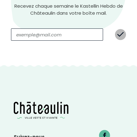
Recevez chaque semaine le Kastellin Hebdo de
Châteaulin dans votre boîte mail.
C
o
n
t
r
a
s
t
e
n
é
g
a
t
i
f
Suivez-nous