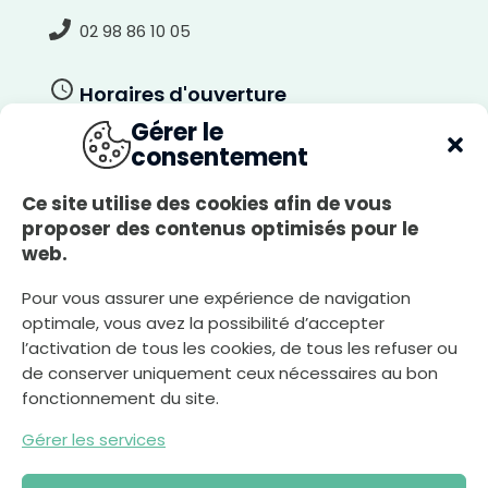
02 98 86 10 05
Horaires d'ouverture
Gérer le
Du lundi au jeudi
consentement
8h30-12h00, 13h30-17h30
Le vendredi
Ce site utilise des cookies afin de vous
8h30-12h00, 13h30-17h00
proposer des contenus optimisés pour le
web.
Le samedi
A
8h30-12h00
r
r
Pour vous assurer une expérience de navigation
i
è
optimale, vous avez la possibilité d’accepter
r
e
l’activation de tous les cookies, de tous les refuser ou
-
Nous écrire
p
l
de conserver uniquement ceux nécessaires au bon
a
n
fonctionnement du site.
c
l
a
i
Gérer les services
r
Déclaration d’accessibilité
Plan du site