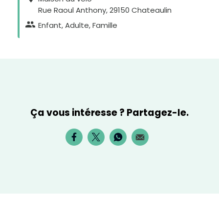
Rue Raoul Anthony, 29150 Chateaulin
Enfant, Adulte, Famille
Ça vous intéresse ? Partagez-le.
D
i
m
i
n