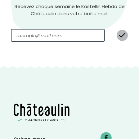
Recevez chaque semaine le Kastellin Hebdo de
Châteaulin dans votre boîte mail.
H
a
u
t
c
o
n
t
r
a
s
t
e