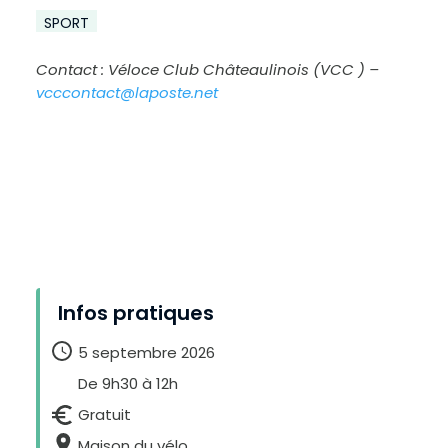
SPORT
Contact : Véloce Club Châteaulinois (VCC ) –
vcccontact@laposte.net
A
u
Infos pratiques
g
m
e
n
t
5 septembre 2026
e
r
l
De 9h30 à 12h
e
t
e
Gratuit
x
t
e
Maison du vélo