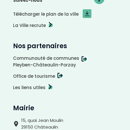
Suivez-nous
Télécharger le plan de la ville
La Ville recrute
Nos partenaires
C
o
n
t
r
Communauté de communes
a
s
Pleyben-Châteaulin-Porzay
t
e
n
é
Office de tourisme
g
a
t
i
Les liens utiles
f
Mairie
15, quai Jean Moulin
29150 Châteaulin