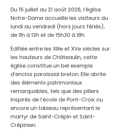
Du 15 juillet au 21 août 2026, l’église
Notre-Dame accueille les visiteurs du
lundi au vendredi (hors jours fériés),
de 11h à 13h et de 15h30 à 18h.
Édifiée entre les XIIIe et XVe siècles sur
les hauteurs de Châteaulin, cette
église constitue un bel exemple
d’enclos paroissial breton. Elle abrite
A
des éléments patrimoniaux
u
g
m
remarquables, tels que des piliers
e
n
t
inspirés de l’école de Pont-Croix ou
e
r
encore un tableau représentant le
l
e
t
martyr de Saint-Crépin et Saint-
e
x
t
Crépinien.
e