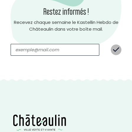
s
t
Restez informés !
e
n
é
g
a
Recevez chaque semaine le Kastellin Hebdo de
t
i
Châteaulin dans votre boîte mail.
f