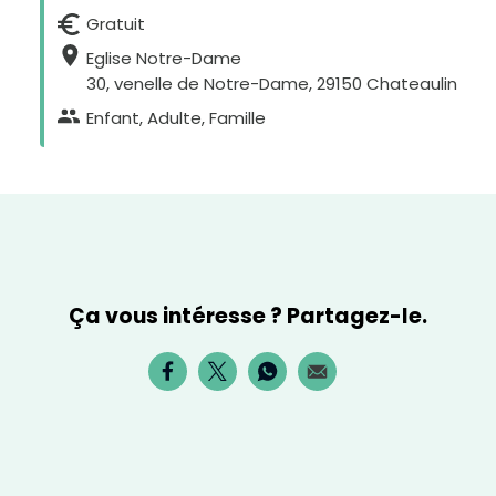
Gratuit
Eglise Notre-Dame
30, venelle de Notre-Dame, 29150 Chateaulin
H
a
Enfant, Adulte, Famille
u
t
c
o
n
t
r
a
s
t
e
Ça vous intéresse ? Partagez-le.