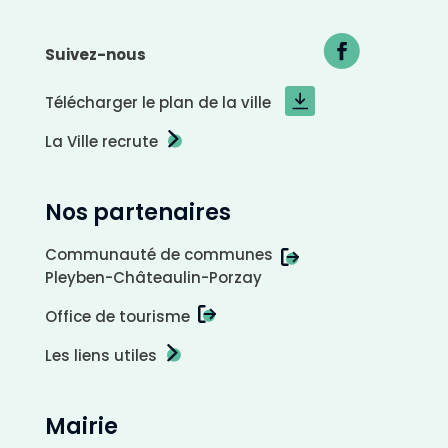
Suivez-nous
Télécharger le plan de la ville
La Ville recrute
Nos partenaires
Communauté de communes
Pleyben-Châteaulin-Porzay
A
r
r
i
Office de tourisme
è
r
e
-
Les liens utiles
p
l
a
n
c
l
a
Mairie
i
r