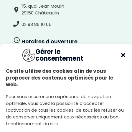
15, quai Jean Moulin
29150 Châteaulin
02 98 86 10 05
Horaires d'ouverture
Gérer le
Du lundi au jeudi
consentement
8h30-12h00, 13h30-17h30
Le vendredi
Ce site utilise des cookies afin de vous
8h30-12h00, 13h30-17h00
proposer des contenus optimisés pour le
web.
Le samedi
8h30-12h00
Pour vous assurer une expérience de navigation
optimale, vous avez la possibilité d’accepter
l’activation de tous les cookies, de tous les refuser ou
Nous écrire
de conserver uniquement ceux nécessaires au bon
fonctionnement du site.