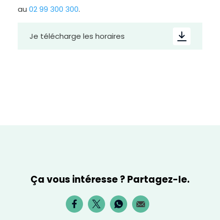
au
02 99 300 300
.
Je télécharge les horaires
D
i
m
i
n
u
e
r
l
e
t
e
x
t
e
Ça vous intéresse ? Partagez-le.