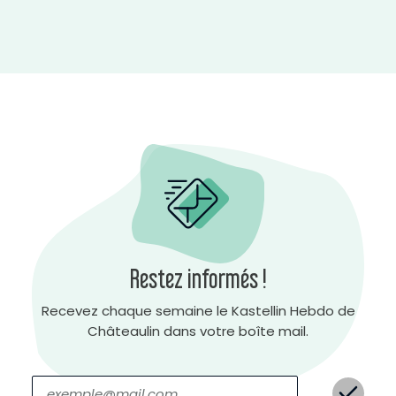
H
a
u
t
Restez informés !
c
o
n
t
Recevez chaque semaine le Kastellin Hebdo de
r
a
s
Châteaulin dans votre boîte mail.
t
e