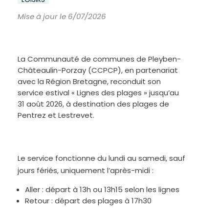
Mise à jour le 6/07/2026
La Communauté de communes de Pleyben-
Châteaulin-Porzay (CCPCP), en partenariat
avec la Région Bretagne, reconduit son
service estival « Lignes des plages » jusqu’au
31 août 2026, à destination des plages de
Pentrez et Lestrevet.
Le service fonctionne du lundi au samedi, sauf
jours fériés, uniquement l’après-midi :
A
u
Aller : départ à 13h ou 13h15 selon les lignes
g
m
Retour : départ des plages à 17h30
e
n
t
e