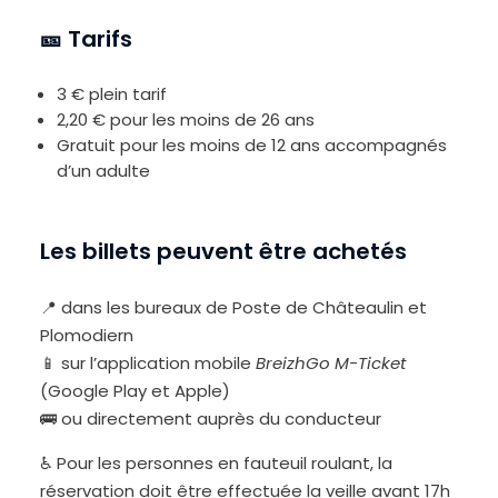
r
l
e
🎫 Tarifs
t
e
x
t
e
3 € plein tarif
2,20 € pour les moins de 26 ans
Gratuit pour les moins de 12 ans accompagnés
d’un adulte
Les billets peuvent être achetés
📍 dans les bureaux de Poste de Châteaulin et
Plomodiern
📱 sur l’application mobile
BreizhGo M-Ticket
(Google Play et Apple)
🚌 ou directement auprès du conducteur
♿ Pour les personnes en fauteuil roulant, la
réservation doit être effectuée la veille avant 17h