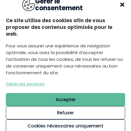
Gérer le
Du lundi au jeudi
consentement
8h30-12h00, 13h30-17h30
Le vendredi
Ce site utilise des cookies afin de vous
8h30-12h00, 13h30-17h00
proposer des contenus optimisés pour le
A
web.
r
Le samedi
r
i
8h30-12h00
è
r
Pour vous assurer une expérience de navigation
e
-
optimale, vous avez la possibilité d’accepter
p
l
l’activation de tous les cookies, de tous les refuser ou
Nous écrire
a
n
de conserver uniquement ceux nécessaires au bon
c
l
a
fonctionnement du site.
i
r
Gérer les services
Déclaration d’accessibilité
Plan du site
Accepter
Mentions légales
Politique de confidentialité
Refuser
Gestion des cookies
Cookies nécessaires uniquement