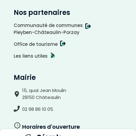
a
s
t
e
Nos partenaires
n
é
g
a
Communauté de communes
t
i
f
Pleyben-Châteaulin-Porzay
Office de tourisme
Les liens utiles
Mairie
15, quai Jean Moulin
29150 Châteaulin
02 98 86 10 05
Horaires d'ouverture