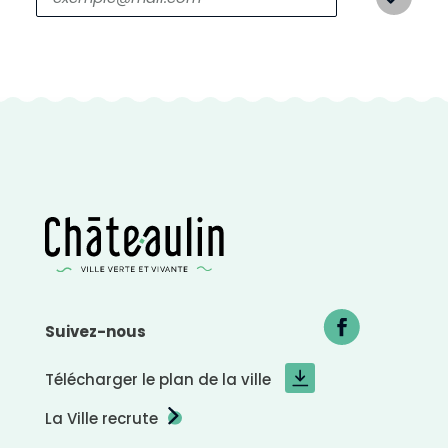
Suivez-nous
Télécharger le plan de la ville
C
o
La Ville recrute
n
t
r