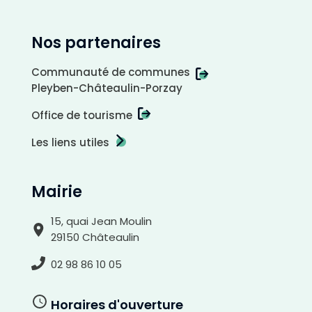
Nos partenaires
Communauté de communes
Pleyben-Châteaulin-Porzay
Office de tourisme
Les liens utiles
Mairie
15, quai Jean Moulin
29150 Châteaulin
02 98 86 10 05
A
r
r
i
Horaires d'ouverture
è