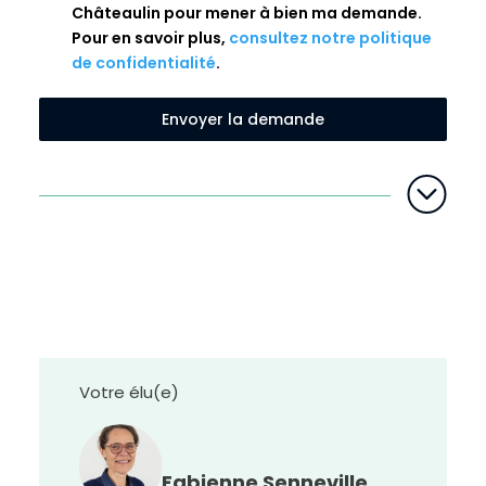
Châteaulin pour mener à bien ma demande.
Pour en savoir plus,
consultez notre politique
de confidentialité
.
Envoyer la demande
H
a
u
t
c
o
n
t
r
a
s
Votre élu(e)
t
e
Fabienne Senneville