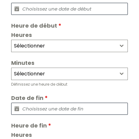
A
u
g
m
e
n
Heure de début
*
t
e
r
Heures
l
e
t
Sélectionner
e
x
t
e
Minutes
Sélectionner
Définissez une heure de début
Date de fin
*
Heure de fin
*
Heures