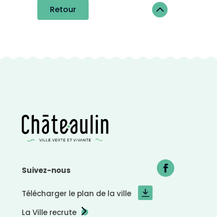
i
2
Retour
f
Suivez-nous
Télécharger le plan de la ville
La Ville recrute