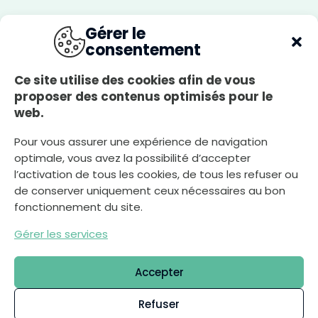
r
e
-
Du lundi au jeudi
p
Gérer le
l
8h30-12h00, 13h30-17h30
a
n
consentement
c
l
Le vendredi
a
i
8h30-12h00, 13h30-17h00
Ce site utilise des cookies afin de vous
r
proposer des contenus optimisés pour le
Le samedi
web.
8h30-12h00
Pour vous assurer une expérience de navigation
optimale, vous avez la possibilité d’accepter
Nous écrire
l’activation de tous les cookies, de tous les refuser ou
de conserver uniquement ceux nécessaires au bon
fonctionnement du site.
Déclaration d’accessibilité
Gérer les services
Plan du site
Mentions légales
Accepter
Politique de confidentialité
Gestion des cookies
Refuser