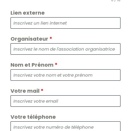
Lien externe
Organisateur
*
D
i
m
i
n
u
e
r
l
Nom et Prénom
*
e
t
e
x
t
e
Votre mail
*
Votre téléphone