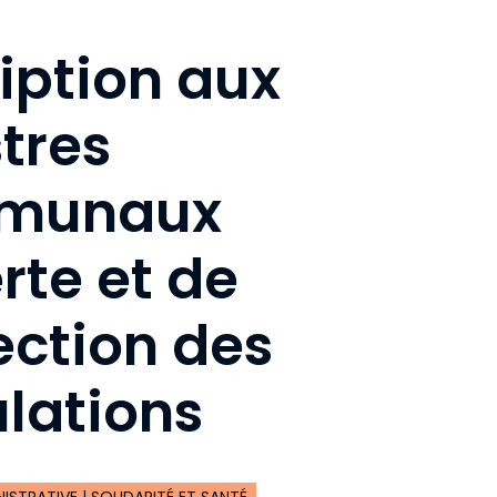
ription aux
stres
munaux
rte et de
ection des
lations
STRATIVE | SOLIDARITÉ ET SANTÉ