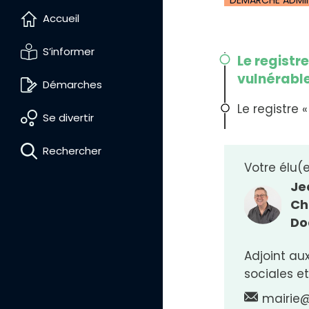
Accueil
S’informer
Le registr
vulnérable
Démarches
Le registre 
Se divertir
Rechercher
Votre élu(
Je
Ch
Do
Adjoint aux
sociales et
D
i
m
mairie@
i