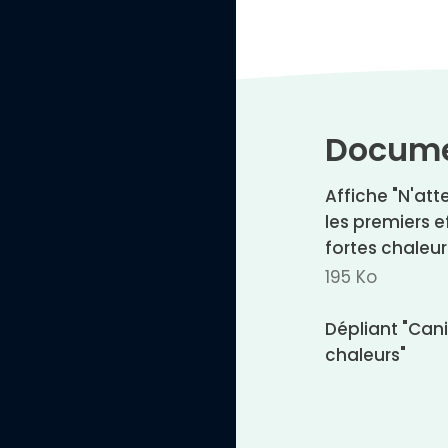
C
o
n
t
r
a
s
t
Docume
e
n
é
g
Affiche "N'at
a
les premiers e
t
i
fortes chaleur
f
195 Ko
Dépliant "Cani
chaleurs"