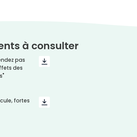
nts à consulter
tendez pas
ffets des
s"
cule, fortes