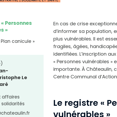
e « Personnes
En cas de crise exceptionnel
s »
d’informer sa population, e
plus vulnérables. I
l est ess
« Plan canicule »
fragiles, âgées, handicapé
identifiées. L’inscription 
« Personnes vulnérables » e
e)
importante. À Châteaulin, c
an-
Centre Communal d’Action S
ristophe Le
aré
 affaires
Le registre « 
 solidarités
vulnérables »
chateaulin.fr