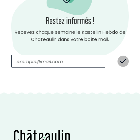
Restez informés !
Recevez chaque semaine le Kastellin Hebdo de
Châteaulin dans votre boîte mail.
C
o
n
t
r
a
s
t
e
n
é
g
a
t
i
f