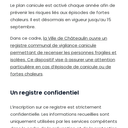
Le plan canicule est activé chaque année afin de
prévenir les risques liés aux épisodes de fortes
chaleurs. Il est désormais en vigueur jusqu’au 15
septembre.
Dans ce cadre,
la Ville de Châteaulin ouvre un
registre communal de vigilance canicule
permettant de recenser les personnes fragiles et
isolées. Ce dispositif vise à assurer une attention
particulière en cas d’épisode de canicule ou de
fortes chaleurs
.
A
u
g
Un registre confidentiel
m
e
n
t
e
L’inscription sur ce registre est strictement
r
l
e
confidentielle. Les informations recueillies sont
t
e
uniquement utilisées par les services compétents
x
t
e