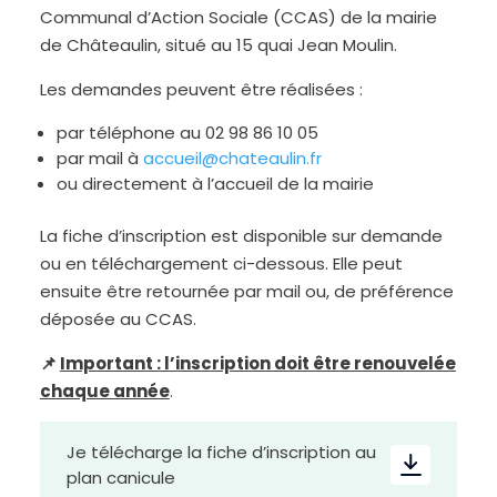
Communal d’Action Sociale (CCAS) de la mairie
de Châteaulin, situé au 15 quai Jean Moulin.
Les demandes peuvent être réalisées :
par téléphone au 02 98 86 10 05
par mail à
accueil@chateaulin.fr
ou directement à l’accueil de la mairie
La fiche d’inscription est disponible sur demande
ou en téléchargement ci-dessous. Elle peut
ensuite être retournée par mail ou, de préférence
D
déposée au CCAS.
i
m
i
n
📌
Important : l’inscription doit être renouvelée
u
e
r
chaque année
.
l
e
t
e
x
Je télécharge la fiche d’inscription au
t
e
plan canicule