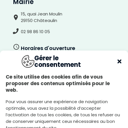
Mairie
15, quai Jean Moulin
29150 Châteaulin
02 98 86 10 05
Horaires d'ouverture
A
r
r
Gérer le
i
Du lundi au jeudi
è
consentement
r
8h30-12h00, 13h30-17h30
e
-
p
l
Le vendredi
Ce site utilise des cookies afin de vous
a
n
8h30-12h00, 13h30-17h00
proposer des contenus optimisés pour le
c
l
web.
a
Le samedi
i
r
8h30-12h00
Pour vous assurer une expérience de navigation
optimale, vous avez la possibilité d’accepter
l’activation de tous les cookies, de tous les refuser ou
Nous écrire
de conserver uniquement ceux nécessaires au bon
fonctionnement du site.