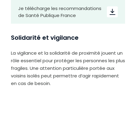
Je télécharge les recommandations
de Santé Publique France
Solidarité et vigilance
La vigilance et la solidarité de proximité jouent un
rôle essentiel pour protéger les personnes les plus
fragiles. Une attention particulière portée aux
voisins isolés peut permettre d’agir rapidement
H
en cas de besoin.
a
u
t
c
o
n
t
r
a
s
t
e