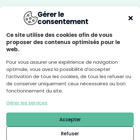
Du lundi au jeudi
Gérer le
8h30-12h00, 13h30-17h30
consentement
Le vendredi
A
8h30-12h00, 13h30-17h00
Ce site utilise des cookies afin de vous
r
r
proposer des contenus optimisés pour le
i
Le samedi
è
r
web.
8h30-12h00
e
-
p
l
Pour vous assurer une expérience de navigation
a
n
optimale, vous avez la possibilité d’accepter
Nous écrire
c
l
l’activation de tous les cookies, de tous les refuser ou
a
i
r
de conserver uniquement ceux nécessaires au bon
fonctionnement du site.
Déclaration d’accessibilité
Gérer les services
Plan du site
Mentions légales
Accepter
Politique de confidentialité
Gestion des cookies
Refuser