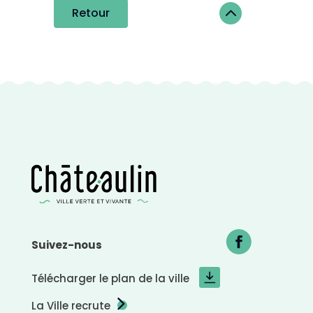
2
Retour
C
o
n
Suivez-nous
t
r
a
s
t
Télécharger le plan de la ville
e
n
é
g
La Ville recrute
a