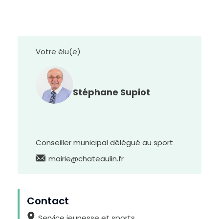
Votre élu(e)
Stéphane Supiot
Conseiller municipal délégué au sport
D
i
m
mairie@chateaulin.fr
i
n
u
e
r
l
e
t
e
Contact
x
t
e
Service jeunesse et sports