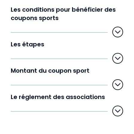
Les conditions pour bénéficier des
A
u
coupons sports
g
m
e
n
t
e
r
l
e
Les étapes
t
e
x
t
e
Montant du coupon sport
Le réglement des associations