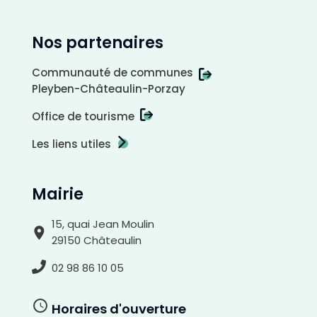
t
i
f
Nos partenaires
Communauté de communes
Pleyben-Châteaulin-Porzay
Office de tourisme
Les liens utiles
Mairie
15, quai Jean Moulin
29150 Châteaulin
02 98 86 10 05
Horaires d'ouverture