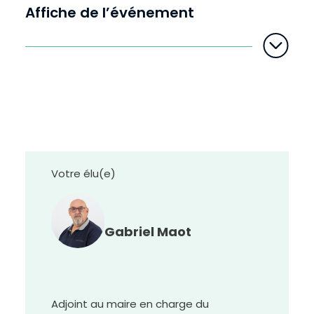
Affiche de l’événement
D
i
m
i
n
u
e
r
l
e
t
e
x
t
e
Votre élu(e)
Gabriel Maot
Adjoint au maire en charge du