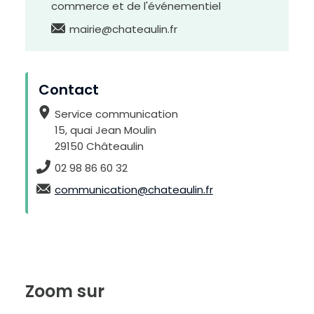
commerce et de l'événementiel
mairie@chateaulin.fr
Contact
Service communication
15, quai Jean Moulin
29150 Châteaulin
02 98 86 60 32
communication@chateaulin.fr
H
Zoom sur
a
u
t
c