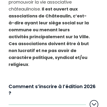
promouvoir la vie associative
châteaulinoise.
Il est ouvert aux
associations de Châteaulin, c’est-
à-dire ayant leur siège social sur la
commune ou menant leurs
activités principalement sur la Ville.
A
u
Ces associations doivent être à but
g
m
e
non lucratif et ne pas avoir de
n
t
e
caractère politique, syndical et/ou
r
l
e
religieux
.
t
e
x
t
e
Comment s’inscrire à l’édition 2026
?