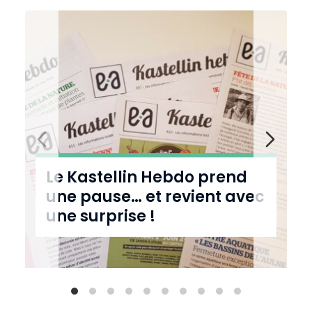
o
n
t
r
a
s
t
e
Le Kastellin Hebdo prend
une pause… et revient avec
une surprise !