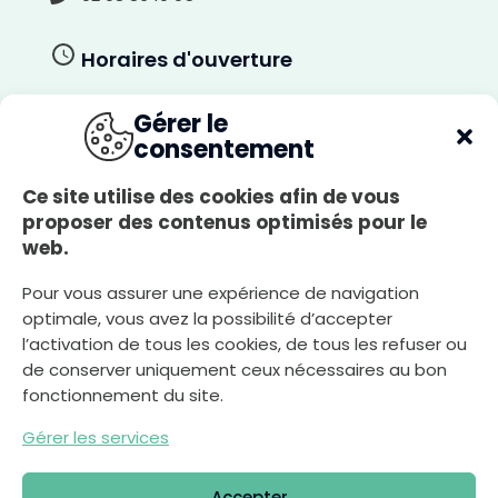
Horaires d'ouverture
Du lundi au jeudi
Gérer le
8h30-12h00, 13h30-17h30
A
consentement
r
r
Le vendredi
i
è
8h30-12h00, 13h30-17h00
Ce site utilise des cookies afin de vous
r
e
-
proposer des contenus optimisés pour le
Le samedi
p
l
web.
8h30-12h00
a
n
c
l
Pour vous assurer une expérience de navigation
a
i
optimale, vous avez la possibilité d’accepter
r
Nous écrire
l’activation de tous les cookies, de tous les refuser ou
de conserver uniquement ceux nécessaires au bon
fonctionnement du site.
Déclaration d’accessibilité
Gérer les services
Plan du site
Mentions légales
Accepter