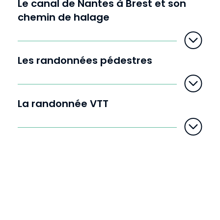
Le canal de Nantes à Brest et son
t
e
chemin de halage
Les randonnées pédestres
La randonnée VTT
D