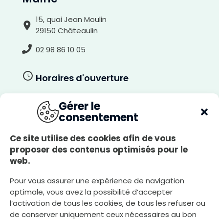
15, quai Jean Moulin
29150 Châteaulin
02 98 86 10 05
Horaires d'ouverture
Du lundi au jeudi
Gérer le
8h30-12h00, 13h30-17h30
consentement
Le vendredi
8h30-12h00, 13h30-17h00
Ce site utilise des cookies afin de vous
proposer des contenus optimisés pour le
Le samedi
web.
8h30-12h00
A
r
r
i
Pour vous assurer une expérience de navigation
è
r
optimale, vous avez la possibilité d’accepter
Nous écrire
e
-
l’activation de tous les cookies, de tous les refuser ou
p
l
de conserver uniquement ceux nécessaires au bon
a
n