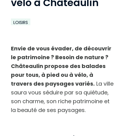
vélo à Châteaulin
LOISIRS
Envie de vous évader, de découvrir
le patrimoine ? Besoin de nature ?
Châteaulin propose des balades
pour tous, à pied ou à vélo, à
travers des paysages variés.
L
a ville
saura vous séduire par sa quiétude,
A
u
son charme, son riche patrimoine et
g
m
e
la beauté de ses paysages.
n
t
e
r
l
e
t
e
x