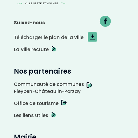
Suivez-nous
Télécharger le plan de la ville
La Ville recrute
Nos partenaires
C
o
n
t
r
Communauté de communes
a
s
Pleyben-Châteaulin-Porzay
t
e
n
é
Office de tourisme
g
a
t
i
Les liens utiles
f
Mairie