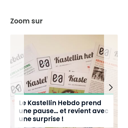
i
m
i
n
u
e
r
Zoom sur
l
e
t
e
x
t
e
Le Kastellin Hebdo prend
une pause… et revient avec
une surprise !