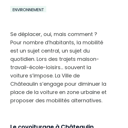
ENVIRONNEMENT
Se déplacer, oui, mais comment ?
Pour nombre d’habitants, la mobilité
est un sujet central, un sujet du
quotidien. Lors des trajets maison-
travail-école-loisirs… souvent la
voiture s’impose. La Ville de
Châteaulin s’engage pour diminuer la
place de la voiture en zone urbaine et
proposer des mobilités alternatives.
A
u
g
Le covoiturage à Châteaulin
m