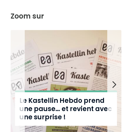
Zoom sur
Le Kastellin Hebdo prend
une pause… et revient avec
H
une surprise !
a
u
t
c
o
n