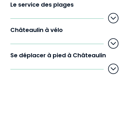
Le service des plages
Châteaulin à vélo
D
i
Se déplacer à pied à Châteaulin
m
i
n
u
e
r
l
e
t
e
x
t
e