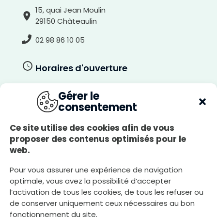
15, quai Jean Moulin
29150 Châteaulin
02 98 86 10 05
Horaires d'ouverture
Du lundi au jeudi
Gérer le
8h30-12h00, 13h30-17h30
consentement
Le vendredi
8h30-12h00, 13h30-17h00
Ce site utilise des cookies afin de vous
A
proposer des contenus optimisés pour le
Le samedi
r
r
web.
8h30-12h00
i
è
r
e
Pour vous assurer une expérience de navigation
-
p
optimale, vous avez la possibilité d’accepter
l
Nous écrire
a
n
l’activation de tous les cookies, de tous les refuser ou
c
l
de conserver uniquement ceux nécessaires au bon
a
i
fonctionnement du site.
r