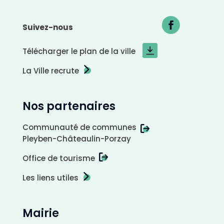
Suivez-nous
C
Télécharger le plan de la ville
o
n
t
r
La Ville recrute
a
s
t
e
n
é
Nos partenaires
g
a
t
i
f
Communauté de communes
Pleyben-Châteaulin-Porzay
Office de tourisme
Les liens utiles
Mairie