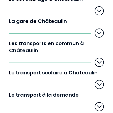
e
n
t
e
r
l
e
La gare de Châteaulin
t
e
x
t
e
Les transports en commun à
Châteaulin
Le transport scolaire à Châteaulin
Le transport à la demande