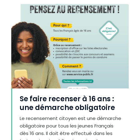
Se faire recenser à 16 ans :
une démarche obligatoire
Le recensement citoyen est une démarche
C
o
obligatoire pour tous les jeunes Français
n
t
dès 16 ans. Il doit être effectué dans les
r
a
s