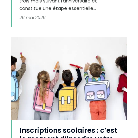
trois mois suivant l’anniversaire et
t
e
constitue une étape essentielle...
n
é
g
26 mai 2026
a
t
i
f
Inscriptions scolaires : c’est