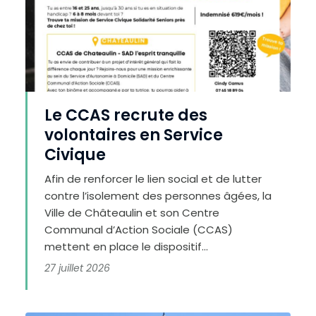
Le CCAS recrute des
volontaires en Service
Civique
Afin de renforcer le lien social et de lutter
contre l’isolement des personnes âgées, la
Ville de Châteaulin et son Centre
Communal d’Action Sociale (CCAS)
mettent en place le dispositif...
27 juillet 2026
A
u
g
m
e
n
t