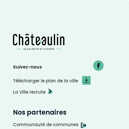
p
l
a
n
c
l
a
i
r
Suivez-nous
Télécharger le plan de la ville
La Ville recrute
Nos partenaires
Communauté de communes