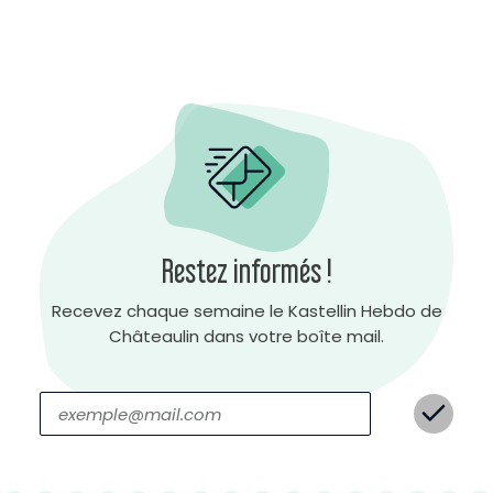
Restez informés !
Recevez chaque semaine le Kastellin Hebdo de
Châteaulin dans votre boîte mail.
A
r
r
i
è
r
e
-