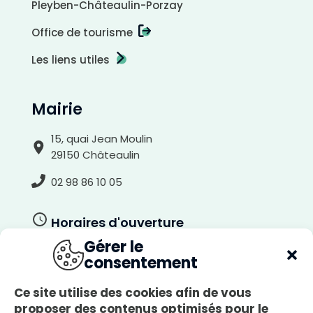
Pleyben-Châteaulin-Porzay
Office de tourisme
Les liens utiles
Mairie
15, quai Jean Moulin
29150 Châteaulin
02 98 86 10 05
Horaires d'ouverture
Gérer le
Du lundi au jeudi
consentement
8h30-12h00, 13h30-17h30
Le vendredi
Ce site utilise des cookies afin de vous
8h30-12h00, 13h30-17h00
proposer des contenus optimisés pour le