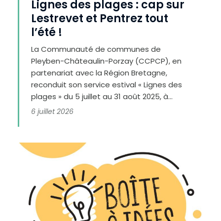
Lignes des plages : cap sur
Lestrevet et Pentrez tout
l’été !
La Communauté de communes de
Pleyben-Châteaulin-Porzay (CCPCP), en
partenariat avec la Région Bretagne,
reconduit son service estival « Lignes des
plages » du 5 juillet au 31 août 2025, à...
6 juillet 2026
D
i
m
i
n
u