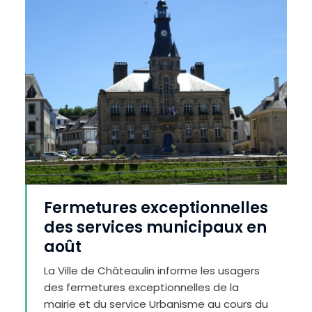
e
r
l
e
t
e
x
t
e
Fermetures exceptionnelles
des services municipaux en
août
La Ville de Châteaulin informe les usagers
des fermetures exceptionnelles de la
mairie et du service Urbanisme au cours du