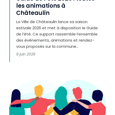
c
les animations à
o
n
t
Châteaulin
r
a
s
t
La Ville de Châteaulin lance sa saison
e
estivale 2026 et met à disposition le Guide
de l’été. Ce support rassemble l’ensemble
des événements, animations et rendez-
vous proposés sur la commune...
9 juin 2026