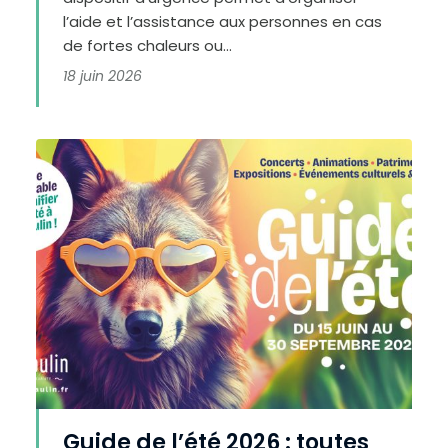
l’aide et l’assistance aux personnes en cas
de fortes chaleurs ou...
18 juin 2026
H
a
u
Guide de l’été 2026 : toutes
t