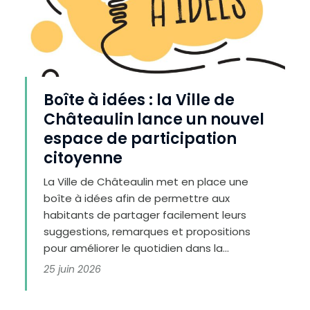
e
r
l
e
t
e
x
t
e
Boîte à idées : la Ville de
Châteaulin lance un nouvel
espace de participation
citoyenne
La Ville de Châteaulin met en place une
boîte à idées afin de permettre aux
habitants de partager facilement leurs
suggestions, remarques et propositions
pour améliorer le quotidien dans la...
25 juin 2026