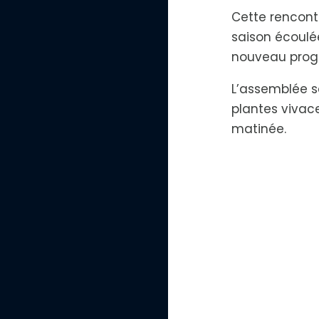
u
Cette rencontr
e
r
saison écoulé
l
e
nouveau prog
t
e
x
L’assemblée 
t
plantes vivac
e
matinée.
H