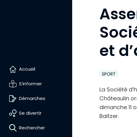
r
Asse
l
e
t
e
Soci
x
t
e
et d’
Accueil
SPORT
S’informer
La Société d’h
Châteaulin or
Démarches
dimanche 11 oc
Se divertir
D
Baltzer.
i
m
Rechercher
i
n