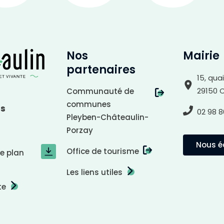
Nos
Mairie
partenaires
15, qua
29150 
Communauté de
communes
us
02 98 8
Pleyben-Châteaulin-
Porzay
Nous éc
Office de tourisme
le plan
Les liens utiles
te