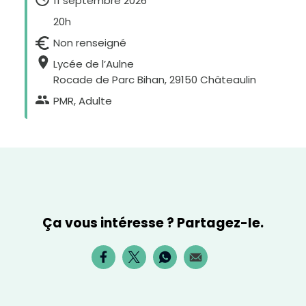
11 septembre 2026
x
t
20h
e
Non renseigné
Lycée de l’Aulne
Rocade de Parc Bihan, 29150 Châteaulin
PMR, Adulte
Ça vous intéresse ? Partagez-le.