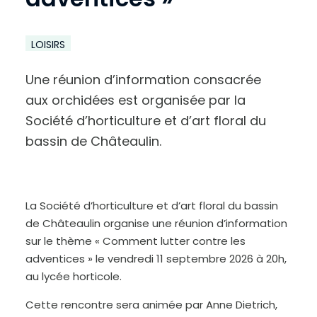
LOISIRS
Une réunion d’information consacrée
A
aux orchidées est organisée par la
u
g
m
Société d’horticulture et d’art floral du
e
n
t
bassin de Châteaulin.
e
r
l
e
t
e
x
t
e
La Société d’horticulture et d’art floral du bassin
de Châteaulin organise une réunion d’information
sur le thème « Comment lutter contre les
adventices » le vendredi 11 septembre 2026 à 20h,
au lycée horticole.
Cette rencontre sera animée par Anne Dietrich,