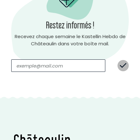
Restez informés !
Recevez chaque semaine le Kastellin Hebdo de
Châteaulin dans votre boîte mail.
C
o
n
t
r
a
s
t
e
n
é
g
a
t
i
f