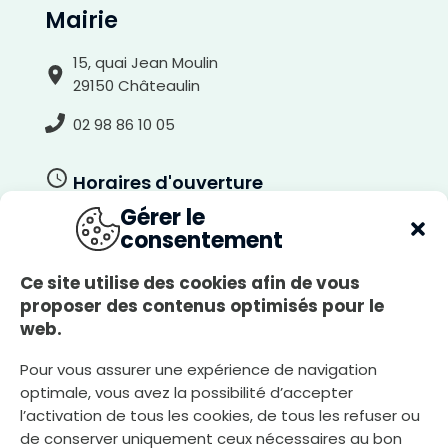
A
Mairie
r
r
i
è
r
15, quai Jean Moulin
e
-
29150 Châteaulin
p
l
a
n
02 98 86 10 05
c
l
a
i
r
Horaires d'ouverture
Gérer le
Du lundi au jeudi
consentement
8h30-12h00, 13h30-17h30
Le vendredi
Ce site utilise des cookies afin de vous
8h30-12h00, 13h30-17h00
proposer des contenus optimisés pour le
web.
Le samedi
8h30-12h00
Pour vous assurer une expérience de navigation
optimale, vous avez la possibilité d’accepter
l’activation de tous les cookies, de tous les refuser ou
Nous écrire
de conserver uniquement ceux nécessaires au bon