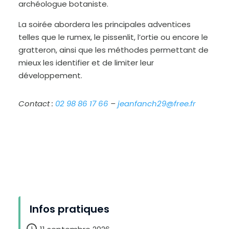
archéologue botaniste.
La soirée abordera les principales adventices
telles que le rumex, le pissenlit, l’ortie ou encore le
gratteron, ainsi que les méthodes permettant de
mieux les identifier et de limiter leur
développement.
Contact :
02 98 86 17 66
–
jeanfanch29@free.fr
D
i
m
i
n
u
e
Infos pratiques
r
l
e
t
e