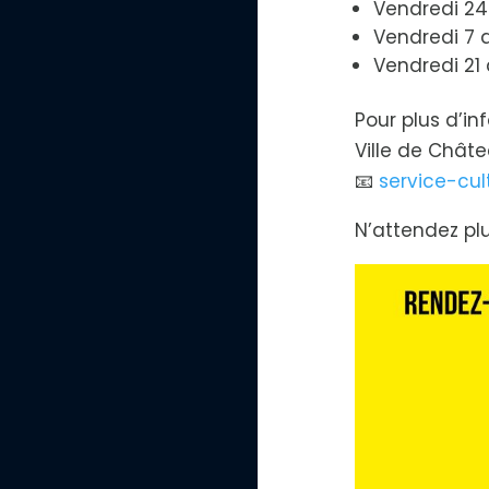
Vendredi 24 j
Vendredi 7 
Vendredi 21
Pour plus d’in
Ville de Châtea
📧
service-cul
N’attendez plu
H
a
u
t
c
o
n
t
r
a
s