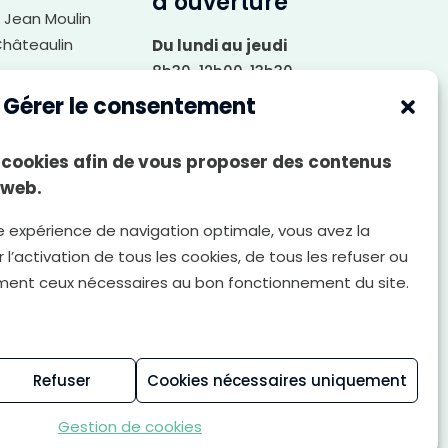
d’ouverture
i Jean Moulin
Châteaulin
Du lundi au jeudi
8h30-12h00, 13h30-
6 10 05
17h30
Gérer le consentement
Le vendredi
rire
8h30-12h00, 13h30-
es cookies afin de vous proposer des contenus
17h00
 web.
Le samedi
e expérience de navigation optimale, vous avez la
8h30-12h00
 l’activation de tous les cookies, de tous les refuser ou
ment ceux nécessaires au bon fonctionnement du site.
Politique de
Gestion des cookies
confidentialité
Refuser
Cookies nécessaires uniquement
Gestion de cookies