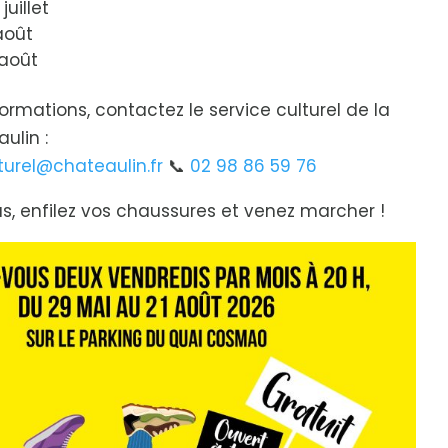
uillet
août
 août
formations, contactez le service culturel de la
ulin :
turel@chateaulin.fr
📞
02 98 86 59 76
s, enfilez vos chaussures et venez marcher !