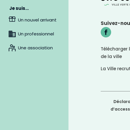
Je suis…
Un nouvel arrivant
Suivez-no
Un professionnel
Une association
Télécharger 
L
de la ville
i
e
n
La Ville recru
s
s
o
u
l
i
g
Déclara
n
é
d’accessi
s