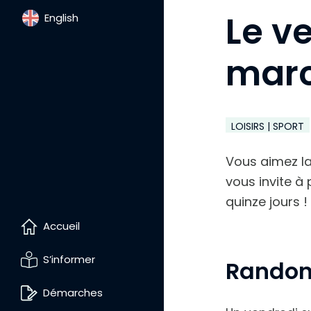
g
Le v
m
English
e
n
t
marc
e
r
l
e
t
e
LOISIRS | SPORT
x
t
e
Vous aimez la
vous invite à
quinze jours !
Accueil
S’informer
Randon
Démarches