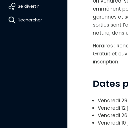
Un vendredi s
Se divertir
emmènent pour
garennes et s
Rechercher
sorties sont l
nature, dans 
D
i
m
Horaires : Re
i
n
Gratuit
et ouve
u
e
inscription.
r
l
e
t
Dates 
e
x
t
e
Vendredi 29
Vendredi 12 
Vendredi 26 
Vendredi 10 j