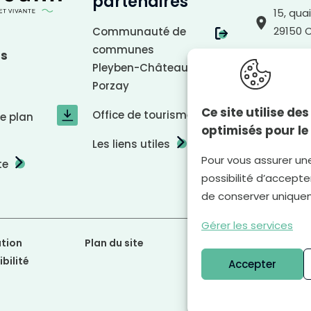
partenaires
15, qua
29150 
Communauté de
communes
us
02 98 8
Pleyben-Châteaulin-
Porzay
Nous éc
Ce site utilise d
Office de tourisme
le plan
optimisés pour le
Les liens utiles
Pour vous assurer un
te
possibilité d’accepter
de conserver unique
Gérer les services
tion
Plan du site
Mentions légales
bilité
Accepter