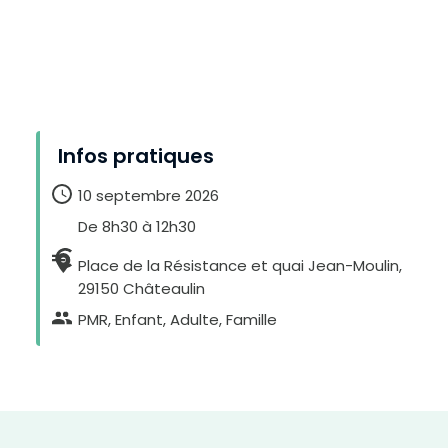
u
e
r
l
e
t
e
x
t
e
Infos pratiques
10 septembre 2026
De 8h30 à 12h30
Place de la Résistance et quai Jean-Moulin,
29150 Châteaulin
PMR, Enfant, Adulte, Famille