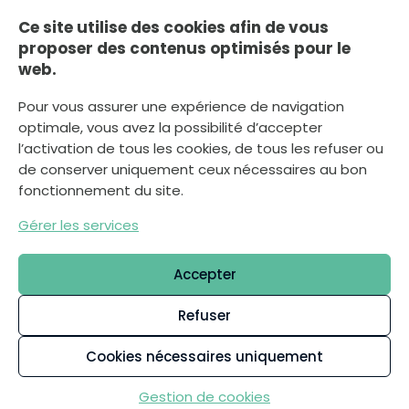
Le vendredi
Ce site utilise des cookies afin de vous
8h30-12h00, 13h30-17h00
proposer des contenus optimisés pour le
web.
Le samedi
8h30-12h00
Pour vous assurer une expérience de navigation
optimale, vous avez la possibilité d’accepter
l’activation de tous les cookies, de tous les refuser ou
Nous écrire
de conserver uniquement ceux nécessaires au bon
fonctionnement du site.
Gérer les services
Déclaration d’accessibilité
Plan du site
Accepter
Mentions légales
Politique de confidentialité
Refuser
Gestion des cookies
Cookies nécessaires uniquement
Démarches
Gestion de cookies
L
Accueil
S’informer
Se divertir
Recherche
i