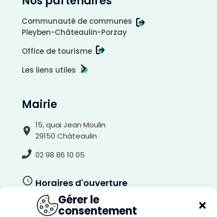
Nos partenaires
Communauté de communes
Pleyben-Châteaulin-Porzay
Office de tourisme
Les liens utiles
A
r
r
i
Mairie
è
r
e
-
p
15, quai Jean Moulin
l
a
29150 Châteaulin
n
c
l
a
02 98 86 10 05
i
r
Horaires d'ouverture
Gérer le
Du lundi au jeudi
consentement
8h30-12h00, 13h30-17h30