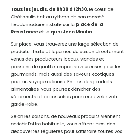
Tous les jeudis, de 8h30 à 12h30
, le cœur de
Châteaulin bat au rythme de son marché
hebdomadaire installé sur la
place de la
Résistance
et le
quai Jean Moulin
.
Sur place, vous trouverez une large sélection de
A
produits : fruits et légumes de saison directement
u
g
venus des producteurs locaux, viandes et
m
e
n
poissons de qualité, crêpes savoureuses pour les
t
e
gourmands, mais aussi des saveurs exotiques
r
l
e
pour un voyage culinaire. En plus des produits
t
e
alimentaires, vous pourrez dénicher des
x
t
e
vêtements et accessoires pour renouveler votre
garde-robe.
Selon les saisons, de nouveaux produits viennent
enrichir l’offre habituelle, vous offrant ainsi des
découvertes régulières pour satisfaire toutes vos