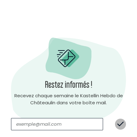
Restez informés !
Recevez chaque semaine le Kastellin Hebdo de
Châteaulin dans votre boîte mail.
C
o
n
t
r