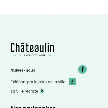
a
s
t
e
n
é
g
a
t
i
f
Suivez-nous
Télécharger le plan de la ville
La Ville recrute